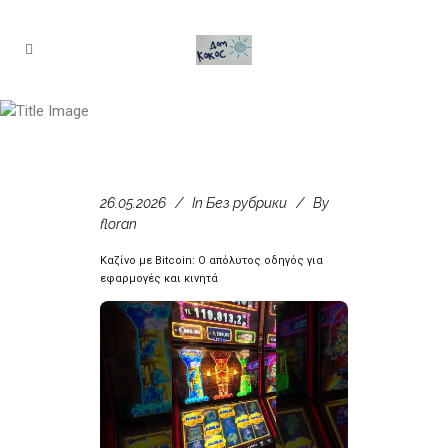
Καζίνο με Bitcoin: Ο
απόλυτος οδηγός για
εφαρμογές και κινητά
26.05.2026
In
Без рубрики
By
floran
Καζίνο με Bitcoin: Ο απόλυτος οδηγός για
εφαρμογές και κινητά