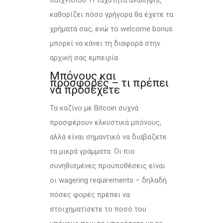
παιχνιδιού. Η ταχύτητα ανάληψης
καθορίζει πόσο γρήγορα θα έχετε τα
χρήματά σας, ενώ το welcome bonus
μπορεί να κάνει τη διαφορά στην
αρχική σας εμπειρία.
Μπόνους και
προσφορές – τι πρέπει
να προσέχετε
Τα καζίνο με Bitcoin συχνά
προσφέρουν ελκυστικά μπόνους,
αλλά είναι σημαντικό να διαβάζετε
τα μικρά γράμματα. Οι πιο
συνηθισμένες προϋποθέσεις είναι
οι wagering requirements – δηλαδή
πόσες φορές πρέπει να
στοιχηματίσετε το ποσό του