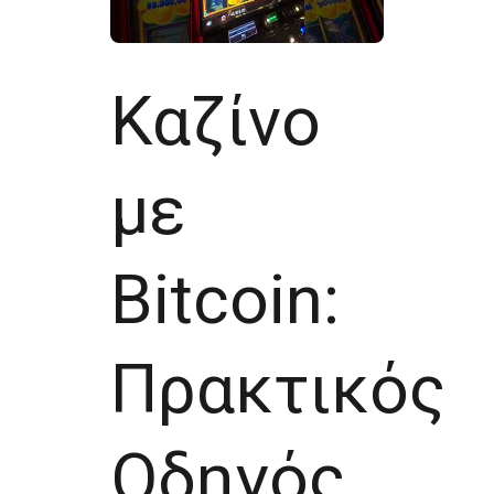
Καζίνο
με
Bitcoin:
Πρακτικός
Οδηγός