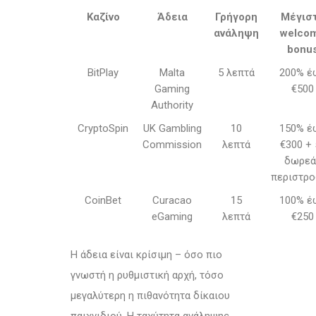
Καζίνο
Άδεια
Γρήγορη
Μέγισ
ανάληψη
welco
bonu
BitPlay
Malta
5 λεπτά
200% έ
Gaming
€500
Authority
CryptoSpin
UK Gambling
10
150% έ
Commission
λεπτά
€300 + 
δωρεά
περιστρ
CoinBet
Curacao
15
100% έ
eGaming
λεπτά
€250
Η άδεια είναι κρίσιμη – όσο πιο
γνωστή η ρυθμιστική αρχή, τόσο
μεγαλύτερη η πιθανότητα δίκαιου