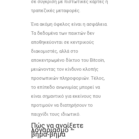
σε σύγκριση με πιστωτικές κάρτες ή
τραπεζικές μεταφορές.
Ένα ακόμη όφελος είναι η ασφάλεια.
Τα δεδομένα των παικτών δεν
αποθηκεύονται σε κεντρικούς
διακομιστές, αλλά στο
αποκεντρωμένο δίκτυο του Bitcoin,
μειώνοντας τον κίνδυνο κλοπής
προσωπικών πληροφοριών. Τέλος,
το επίπεδο ανωνυμίας μπορεί να
είναι σημαντικό για εκείνους που
προτιμούν να διατηρήσουν το
παιχνίδι τους ιδιωτικό.
Πώς να ανοίξετε
λογαριασμό –
βήμα‑βήμα