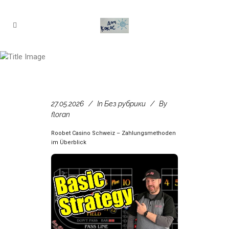
Roobet Casino Schweiz –
Zahlungsmethoden im
Überblick
27.05.2026
In
Без рубрики
By
floran
Roobet Casino Schweiz – Zahlungsmethoden
im Überblick