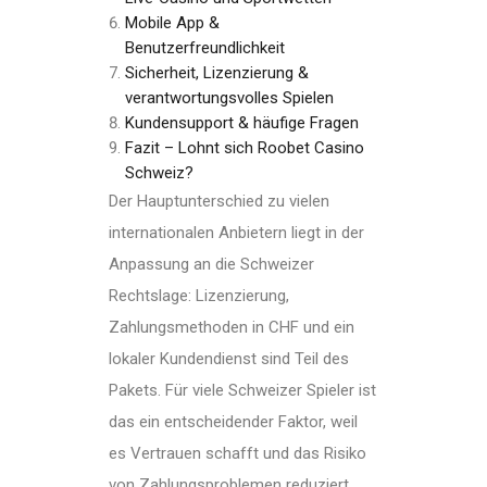
Mobile App &
Benutzerfreundlichkeit
Sicherheit, Lizenzierung &
verantwortungsvolles Spielen
Kundensupport & häufige Fragen
Fazit – Lohnt sich Roobet Casino
Schweiz?
Der Hauptunterschied zu vielen
internationalen Anbietern liegt in der
Anpassung an die Schweizer
Rechtslage: Lizenzierung,
Zahlungsmethoden in CHF und ein
lokaler Kundendienst sind Teil des
Pakets. Für viele Schweizer Spieler ist
das ein entscheidender Faktor, weil
es Vertrauen schafft und das Risiko
von Zahlungsproblemen reduziert.