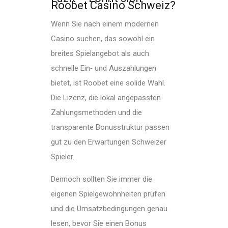
Roobet Casino Schweiz?
Wenn Sie nach einem modernen
Casino suchen, das sowohl ein
breites Spielangebot als auch
schnelle Ein‑ und Auszahlungen
bietet, ist Roobet eine solide Wahl.
Die Lizenz, die lokal angepassten
Zahlungsmethoden und die
transparente Bonusstruktur passen
gut zu den Erwartungen Schweizer
Spieler.
Dennoch sollten Sie immer die
eigenen Spielgewohnheiten prüfen
und die Umsatzbedingungen genau
lesen, bevor Sie einen Bonus