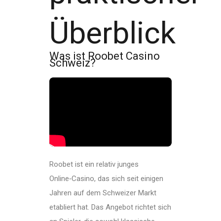
Überblick
Was ist Roobet Casino
Schweiz?
Roobet ist ein relativ junges
Online‑Casino, das sich seit einigen
Jahren auf dem Schweizer Markt
etabliert hat. Das Angebot richtet sich