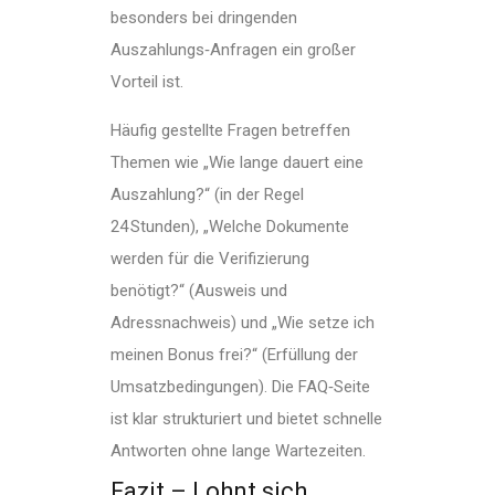
besonders bei dringenden
Auszahlungs‑Anfragen ein großer
Vorteil ist.
Häufig gestellte Fragen betreffen
Themen wie „Wie lange dauert eine
Auszahlung?“ (in der Regel
24 Stunden), „Welche Dokumente
werden für die Verifizierung
benötigt?“ (Ausweis und
Adressnachweis) und „Wie setze ich
meinen Bonus frei?“ (Erfüllung der
Umsatzbedingungen). Die FAQ‑Seite
ist klar strukturiert und bietet schnelle
Antworten ohne lange Wartezeiten.
Fazit – Lohnt sich