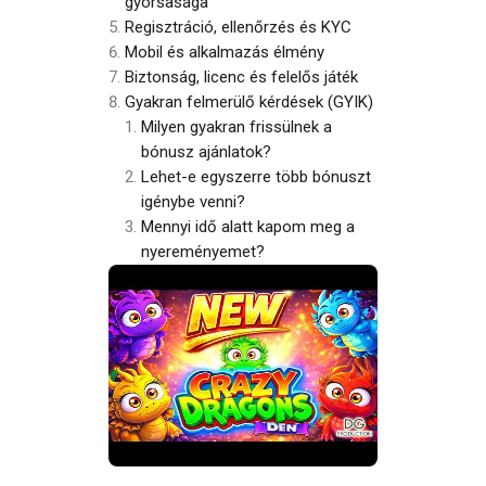
gyorsasága
Regisztráció, ellenőrzés és KYC
Mobil és alkalmazás élmény
Biztonság, licenc és felelős játék
Gyakran felmerülő kérdések (GYIK)
Milyen gyakran frissülnek a
bónusz ajánlatok?
Lehet-e egyszerre több bónuszt
igénybe venni?
Mennyi idő alatt kapom meg a
nyereményemet?