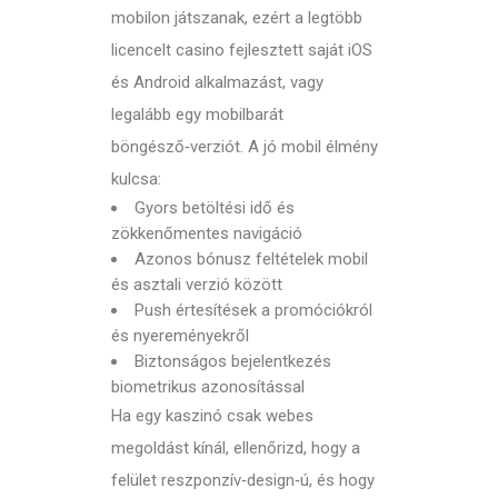
mobilon játszanak, ezért a legtöbb
licencelt casino fejlesztett saját iOS
és Android alkalmazást, vagy
legalább egy mobilbarát
böngésző‑verziót. A jó mobil élmény
kulcsa:
Gyors betöltési idő és
zökkenőmentes navigáció
Azonos bónusz feltételek mobil
és asztali verzió között
Push értesítések a promóciókról
és nyereményekről
Biztonságos bejelentkezés
biometrikus azonosítással
Ha egy kaszinó csak webes
megoldást kínál, ellenőrizd, hogy a
felület reszponzív‑design‑ú, és hogy