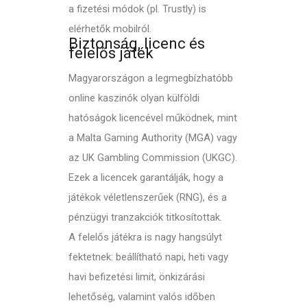
a fizetési módok (pl. Trustly) is
elérhetők mobilról.
Biztonság, licenc és
felelős játék
Magyarországon a legmegbízhatóbb
online kaszinók olyan külföldi
hatóságok licencével működnek, mint
a Malta Gaming Authority (MGA) vagy
az UK Gambling Commission (UKGC).
Ezek a licencek garantálják, hogy a
játékok véletlenszerűek (RNG), és a
pénzügyi tranzakciók titkosítottak.
A felelős játékra is nagy hangsúlyt
fektetnek: beállítható napi, heti vagy
havi befizetési limit, önkizárási
lehetőség, valamint valós időben