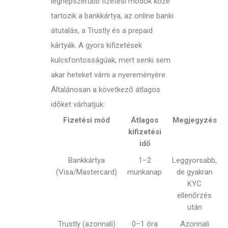
legnépszerűbb fizetési módok közé
tartozik a bankkártya, az online banki
átutalás, a Trustly és a prepaid
kártyák. A gyors kifizetések
kulcsfontosságúak, mert senki sem
akar heteket várni a nyereményére.
Általánosan a következő átlagos
időket várhatjuk:
Fizetési mód
Átlagos
Megjegyzés
kifizetési
idő
Bankkártya
1–2
Leggyorsabb,
(Visa/Mastercard)
munkanap
de gyakran
KYC
ellenőrzés
után
Trustly (azonnali)
0–1 óra
Azonnali