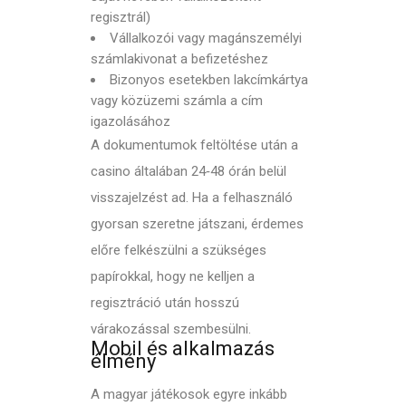
regisztrál)
Vállalkozói vagy magánszemélyi
számlakivonat a befizetéshez
Bizonyos esetekben lakcímkártya
vagy közüzemi számla a cím
igazolásához
A dokumentumok feltöltése után a
casino általában 24‑48 órán belül
visszajelzést ad. Ha a felhasználó
gyorsan szeretne játszani, érdemes
előre felkészülni a szükséges
papírokkal, hogy ne kelljen a
regisztráció után hosszú
várakozással szembesülni.
Mobil és alkalmazás
élmény
A magyar játékosok egyre inkább