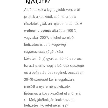
figyeljünk?
A bónuszok a legnagyobb vonzerőt
jelentik a kaszinók számára, de a
részletek gyakran rejtve maradnak. A
welcome bonus
általában 100 %
vagy akár 200 % is lehet az első
befizetésre, de a
wagering
requirements
(átjátszási
követelmény) gyakran 20‑40‑szoros.
Ez azt jelenti, hogy a bónusz összege
és a befizetés összegének összesen
20‑40‑szeresét kell megjátszani,
mielőtt a nyereményt kifizetik.
Érdemes a következőket ellenőrizni:
Mely játékok járulnak hozzá a
befizetési követelményhez?