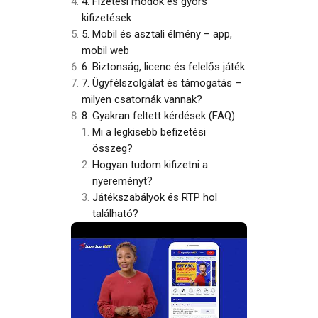
4. Fizetési módok és gyors
kifizetések
5. Mobil és asztali élmény – app,
mobil web
6. Biztonság, licenc és felelős játék
7. Ügyfélszolgálat és támogatás –
milyen csatornák vannak?
8. Gyakran feltett kérdések (FAQ)
Mi a legkisebb befizetési
összeg?
Hogyan tudom kifizetni a
nyereményt?
Játékszabályok és RTP hol
található?