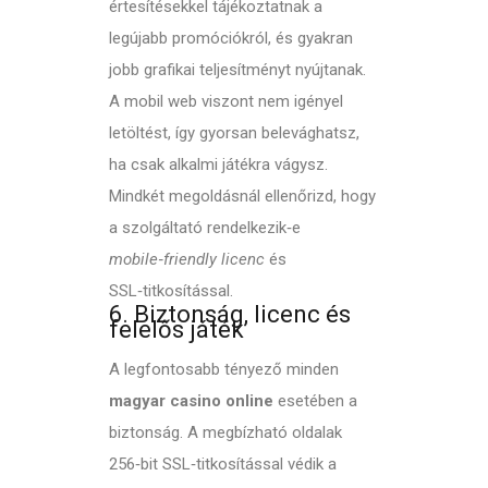
értesítésekkel tájékoztatnak a
legújabb promóciókról, és gyakran
jobb grafikai teljesítményt nyújtanak.
A mobil web viszont nem igényel
letöltést, így gyorsan belevághatsz,
ha csak alkalmi játékra vágysz.
Mindkét megoldásnál ellenőrizd, hogy
a szolgáltató rendelkezik‑e
mobile‑friendly licenc
és
SSL‑titkosítással.
6. Biztonság, licenc és
felelős játék
A legfontosabb tényező minden
magyar casino online
esetében a
biztonság. A megbízható oldalak
256‑bit SSL‑titkosítással védik a