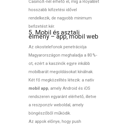
CasinoX-nél érhető el, míg a RoyalBet
hosszabb kifizetési idővel
rendelkezik, de nagyobb minimum
befizetést kér.
5. Mobil és asztali
élmény – app, mobil web
Az okostelefonok penetrációja
Magyarországon meghaladja a 80 %-
ot, ezért a kaszinók egyre inkább
mobilbarát megoldásokat kínálnak.
Két fő megközelítés létezik: a natív
mobil app
, amely Android és iOS
rendszeren egyaránt elérhető, illetve
a reszponzív weboldal, amely
böngészőből működik.
Az appok előnye, hogy push