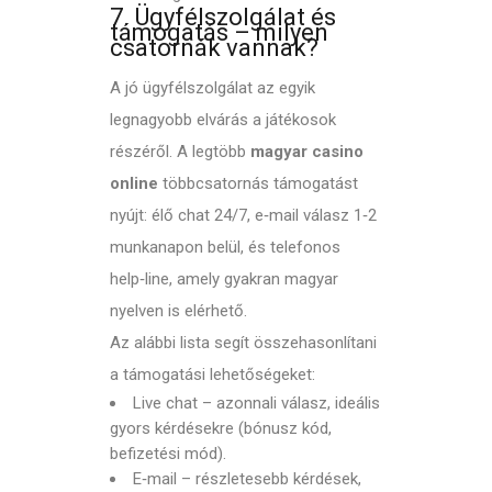
7. Ügyfélszolgálat és
támogatás – milyen
csatornák vannak?
A jó ügyfélszolgálat az egyik
legnagyobb elvárás a játékosok
részéről. A legtöbb
magyar casino
online
többcsatornás támogatást
nyújt: élő chat 24/7, e‑mail válasz 1‑2
munkanapon belül, és telefonos
help‑line, amely gyakran magyar
nyelven is elérhető.
Az alábbi lista segít összehasonlítani
a támogatási lehetőségeket:
Live chat – azonnali válasz, ideális
gyors kérdésekre (bónusz kód,
befizetési mód).
E‑mail – részletesebb kérdések,