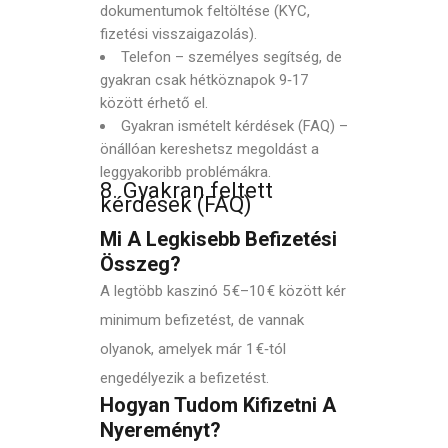
dokumentumok feltöltése (KYC,
fizetési visszaigazolás).
Telefon – személyes segítség, de
gyakran csak hétköznapok 9‑17
között érhető el.
Gyakran ismételt kérdések (FAQ) –
önállóan kereshetsz megoldást a
leggyakoribb problémákra.
8. Gyakran feltett
kérdések (FAQ)
Mi A Legkisebb Befizetési
Összeg?
A legtöbb kaszinó 5 €–10 € között kér
minimum befizetést, de vannak
olyanok, amelyek már 1 €‑tól
engedélyezik a befizetést.
Hogyan Tudom Kifizetni A
Nyereményt?