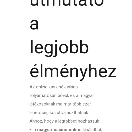
a
legjobb
élményhez
Az online kaszinók világa
folyamatosan bővül, és a magyar
játékosoknak ma már több ezer
lehetőség közül választhatnak.
Ahhoz, hogy a legtöbbet hozhassuk
ki a
magyar casino online
kínálatból,