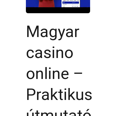
Magyar
casino
online –
Praktikus
útmutató