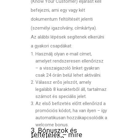
(Know Your Customer) eljárást kell
befejezni, ami egy vagy két
dokumentum feltöltését jelenti
(személyi igazolvány, címkártya).
Az alábbi lépések segítenek elkerülni
a gyakori csapdákat:
Használj olyan e‑mail címet,
amelyet rendszeresen ellenőrizsz
– a visszaigazoló linket gyakran
csak 24 órán belül lehet aktiválni.
Válassz erős jelszót, amely
legalább 8 karakterből áll, tartalmaz
számot és speciális jelet.
Az első befizetés előtt ellenőrizd a
promóciós kódot, ha van ilyen – így
automatikusan hozzákapcsolódik a
welcome bonus.
3. Bónuszok és
feltételek – mire