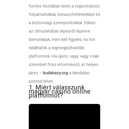
fontos tisztában lenni a regisztrációs
folyamatokkal, bónuszfeltételekkel és
a biztonsági szempontokkal. Ebben
az útmutatóban lépésről lépésre
bemutatjuk, mire kell figyelni, és hol
találhatók a legmegbízhatóbb
platformok. Ha újonc vagy, vagy csak
szeretnél friss információt, jó helyen
jársz –
budahazy.org
a kiindulási
pontod lehet.
1. Miért válasszunk
magyar casino online
platformot?