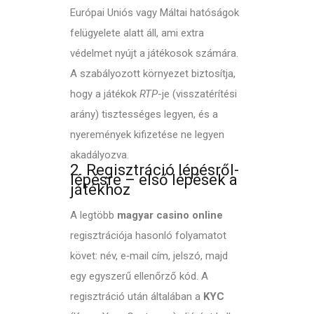
Európai Uniós vagy Máltai hatóságok
felügyelete alatt áll, ami extra
védelmet nyújt a játékosok számára.
A szabályozott környezet biztosítja,
hogy a játékok
RTP
-je (visszatérítési
arány) tisztességes legyen, és a
nyeremények kifizetése ne legyen
akadályozva.
2. Regisztráció lépésről-
lépésre – első lépések a
játékhoz
A legtöbb
magyar casino online
regisztrációja hasonló folyamatot
követ: név, e‑mail cím, jelszó, majd
egy egyszerű ellenőrző kód. A
regisztráció után általában a
KYC