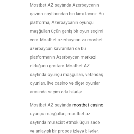
Mostbet AZ saytında Azerbaycanın
qazino saytlarından biri kimi tanınır. Bu
platforma, Azerbaycanın oyunçu
məşğulları üçün geniş bir oyun seçimi
verir. Mostbet azerbaycan və mosbet
azerbaycan kavramları da bu
platformanın Azerbaycan mərkəzi
olduğunu göstərir. Mostbet AZ
saytında oyunçu məşğulları, vətəndaş
oyunları, live casino və digər oyunlar
arasında seçim edə bilərlər.
Mostbet AZ saytında
mostbet casino
oyunçu məşğulları, mostbet az
saytında müraciət etmək üçün sadə
və anlayışlı bir proses izləyə bilərlər.