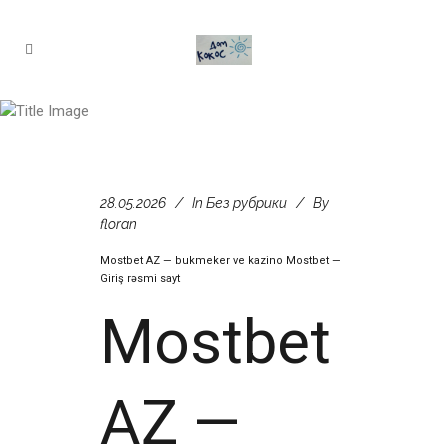
Mostbet AZ — bukmeker ve
kazino Mostbet — Giriş rəsmi
sayt
28.05.2026
In
Без рубрики
By
floran
Mostbet AZ — bukmeker ve kazino Mostbet —
Giriş rəsmi sayt
Mostbet
AZ —