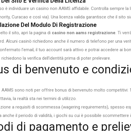
 Del Sito E Verifica Della Licenza
so è individuare un casino non AAMS affidabile. Controlla sempre la l
rity, Curacao e così via). Una licenza valida garantisce che il sito sia
lazione Del Modulo Di Registrazione
lto il sito, apri la pagina di
casino non aams registrazione
. Ti ver
. Alcuni casinò richiedono anche il numero di telefono per una verifi
nfermato l’email, il tuo account sarà attivo e potrai accedere ai bon
 richiedono la verifica dell’identità prima di poter prelevare.
s di benvenuto e condizi
 AAMS sono noti per offrire bonus di benvenuto molto competitivi: 1
tavia, la realtà sta nei termini di utilizzo.
nzione a requisiti di scommessa (wagering requirements), spesso espr
a anche il periodo di validità, i giochi su cui è possibile scommettere il
di di pagamento e prelie