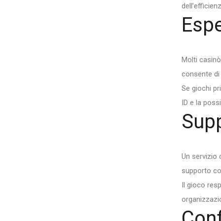
dell’efficie
Espe
Molti casin
consente di 
Se giochi pr
ID e la possi
Supp
Un servizio 
supporto co
Il gioco res
organizzazio
Conf