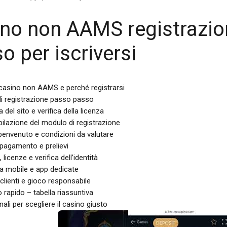
no non AAMS registrazio
o per iscriversi
casino non AAMS e perché registrarsi
 di registrazione passo passo
a del sito e verifica della licenza
ilazione del modulo di registrazione
benvenuto e condizioni da valutare
 pagamento e prelievi
 licenze e verifica dell’identità
a mobile e app dedicate
clienti e gioco responsabile
 rapido – tabella riassuntiva
inali per scegliere il casino giusto