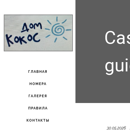
Cas
gui
ГЛАВНАЯ
НОМЕРА
ГАЛЕРЕЯ
ПРАВИЛА
КОНТАКТЫ
30.05.2026