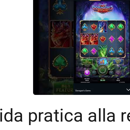
ida pratica alla 