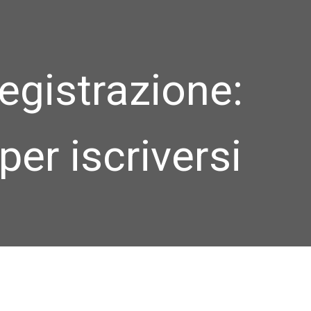
gistrazione:
er iscriversi