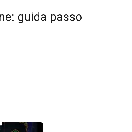
ne: guida passo