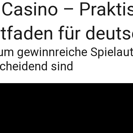
 Casino – Prakti
itfaden für deuts
m gewinnreiche Spielau
cheidend sind