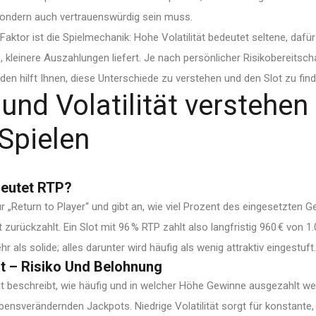
ondern auch vertrauenswürdig sein muss.
 Faktor ist die Spielmechanik: Hohe Volatilität bedeutet seltene, dafü
 kleinere Auszahlungen liefert. Je nach persönlicher Risikobereitsc
den hilft Ihnen, diese Unterschiede zu verstehen und den Slot zu finde
und Volatilität verstehen 
Spielen
eutet RTP?
ür „Return to Player“ und gibt an, wie viel Prozent des eingesetzten
 zurückzahlt. Ein Slot mit 96 % RTP zahlt also langfristig 960 € von 
r als solide; alles darunter wird häufig als wenig attraktiv eingestuft.
tät – Risiko Und Belohnung
tät beschreibt, wie häufig und in welcher Höhe Gewinne ausgezahlt wer
ebensverändernden Jackpots. Niedrige Volatilität sorgt für konstante,