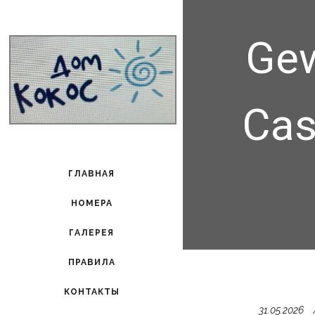
Gew
Cas
ГЛАВНАЯ
НОМЕРА
ГАЛЕРЕЯ
ПРАВИЛА
КОНТАКТЫ
31.05.2026