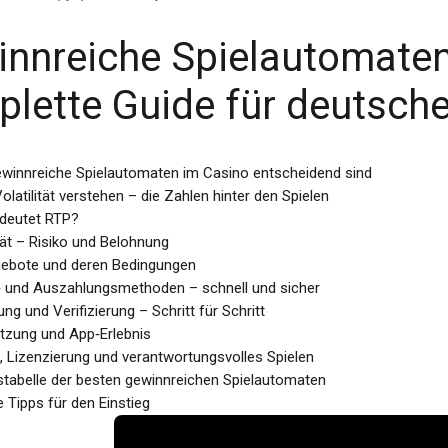
nnreiche Spielautomaten
lette Guide für deutsche
innreiche Spielautomaten im Casino entscheidend sind
latilität verstehen – die Zahlen hinter den Spielen
deutet RTP?
ität – Risiko und Belohnung
ebote und deren Bedingungen
 und Auszahlungsmethoden – schnell und sicher
ung und Verifizierung – Schritt für Schritt
tzung und App‑Erlebnis
t, Lizenzierung und verantwortungsvolles Spielen
stabelle der besten gewinnreichen Spielautomaten
e Tipps für den Einstieg