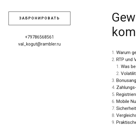
Gewi
ЗАБРОНИРОВАТЬ
komp
+79786568561
val_kogut@rambler.ru
Warum gew
RTP und Vo
Was be
Volatil
Bonusang
Zahlungs‑
Registrier
Mobile Nu
Sicherhei
Vergleich
Praktisch