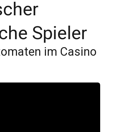
scher
che Spieler
tomaten im Casino