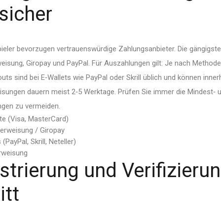
sicher
ieler bevorzugen vertrauenswürdige Zahlungsanbieter. Die gängigsten
isung, Giropay und PayPal. Für Auszahlungen gilt: Je nach Methode v
uts sind bei E‑Wallets wie PayPal oder Skrill üblich und können inne
sungen dauern meist 2‑5 Werktage. Prüfen Sie immer die Mindest
gen zu vermeiden.
rte (Visa, MasterCard)
erweisung / Giropay
 (PayPal, Skrill, Neteller)
rweisung
strierung und Verifizierun
itt