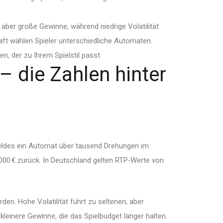
r aber große Gewinne, während niedrige Volatilität
haft wählen Spieler unterschiedliche Automaten.
n, der zu Ihrem Spielstil passt.
– die Zahlen hinter
 Geldes ein Automat über tausend Drehungen im
1.000 € zurück. In Deutschland gelten RTP‑Werte von
den. Hohe Volatilität führt zu seltenen, aber
 kleinere Gewinne, die das Spielbudget länger halten.