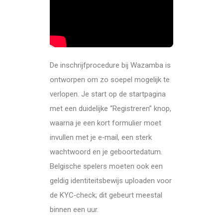
De inschrijfprocedure bij Wazamba is
ontworpen om zo soepel mogelijk te
verlopen. Je start op de startpagina
met een duidelijke “Registreren” knop,
waarna je een kort formulier moet
invullen met je e‑mail, een sterk
wachtwoord en je geboortedatum.
Belgische spelers moeten ook een
geldig identiteitsbewijs uploaden voor
de KYC‑check; dit gebeurt meestal
binnen een uur.