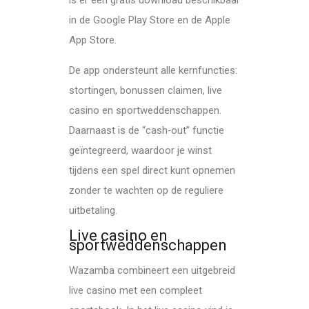
is er een gratis download beschikbaar
in de Google Play Store en de Apple
App Store.
De app ondersteunt alle kernfuncties:
stortingen, bonussen claimen, live
casino en sportweddenschappen.
Daarnaast is de “cash‑out” functie
geïntegreerd, waardoor je winst
tijdens een spel direct kunt opnemen
zonder te wachten op de reguliere
uitbetaling.
Live casino en
sportweddenschappen
Wazamba combineert een uitgebreid
live casino met een compleet