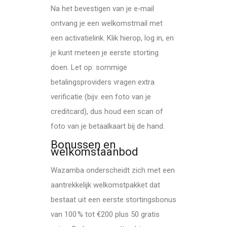
Na het bevestigen van je e‑mail
ontvang je een welkomstmail met
een activatielink. Klik hierop, log in, en
je kunt meteen je eerste storting
doen. Let op: sommige
betalingsproviders vragen extra
verificatie (bijv. een foto van je
creditcard), dus houd een scan of
foto van je betaalkaart bij de hand.
Bonussen en
welkomstaanbod
Wazamba onderscheidt zich met een
aantrekkelijk welkomstpakket dat
bestaat uit een eerste stortingsbonus
van 100 % tot €200 plus 50 gratis