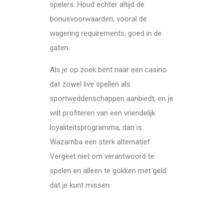
spelers. Houd echter altijd de
bonusvoorwaarden, vooral de
wagering requirements, goed in de
gaten.
Als je op zoek bent naar een casino
dat zowel live spellen als
sportweddenschappen aanbiedt, en je
wilt profiteren van een vriendelijk
loyaliteitsprogramma, dan is
Wazamba een sterk alternatief.
Vergeet niet om verantwoord te
spelen en alleen te gokken met geld
dat je kunt missen.