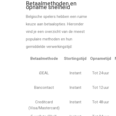
Betaalmethoden en
opname snelheid
Belgische spelers hebben een ruime
keuze aan betaalopties. Hieronder
vind je een overzicht van de meest
populaire methoden en hun
gemiddelde verwerkingstijd:
Betaalmethode
Stortingstijd
Opnametijd
iDEAL
Instant
Tot 24 uur
Bancontact
Instant
Tot 12 uur
Creditcard
Instant
Tot 48 uur
(Visa/Mastercard)