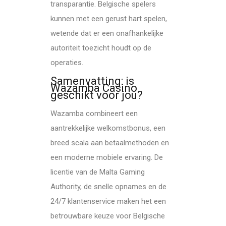
transparantie. Belgische spelers
kunnen met een gerust hart spelen,
wetende dat er een onafhankelijke
autoriteit toezicht houdt op de
operaties.
Samenvatting: is
Wazamba Casino
geschikt voor jou?
Wazamba combineert een
aantrekkelijke welkomstbonus, een
breed scala aan betaalmethoden en
een moderne mobiele ervaring. De
licentie van de Malta Gaming
Authority, de snelle opnames en de
24/7 klantenservice maken het een
betrouwbare keuze voor Belgische