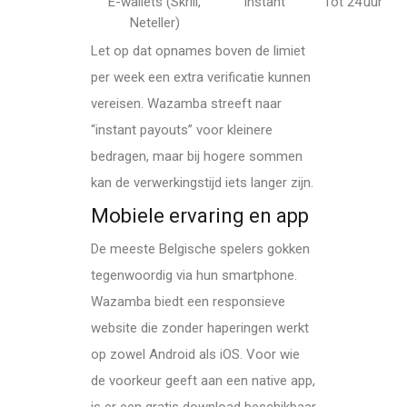
E-wallets (Skrill,
Instant
Tot 24 uur
Neteller)
Let op dat opnames boven de limiet
per week een extra verificatie kunnen
vereisen. Wazamba streeft naar
“instant payouts” voor kleinere
bedragen, maar bij hogere sommen
kan de verwerkingstijd iets langer zijn.
Mobiele ervaring en app
De meeste Belgische spelers gokken
tegenwoordig via hun smartphone.
Wazamba biedt een responsieve
website die zonder haperingen werkt
op zowel Android als iOS. Voor wie
de voorkeur geeft aan een native app,