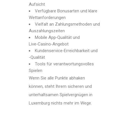
Aufsicht
Verfügbare Bonusarten und klare
Wettanforderungen
Vielfalt an Zahlungsmethoden und
Auszahlungszeiten
Mobile App‑Qualität und
Live‑Casino‑Angebot
Kundenservice‑Erreichbarkeit und
-Qualität
Tools für verantwortungsvolles
Spielen
Wenn Sie alle Punkte abhaken
können, steht Ihrem sicheren und
unterhaltsamen Spielvergnügen in
Luxemburg nichts mehr im Wege.