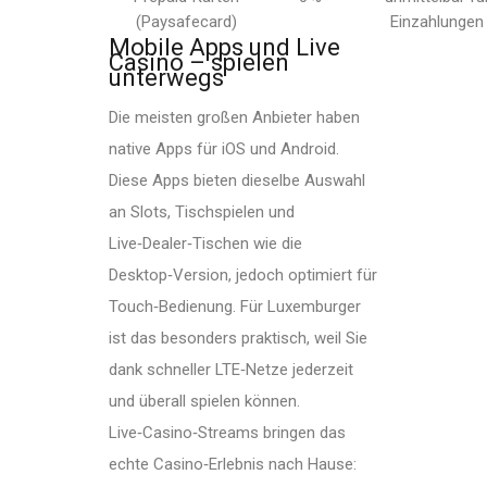
(Paysafecard)
Einzahlungen
Mobile Apps und Live
Casino – spielen
unterwegs
Die meisten großen Anbieter haben
native Apps für iOS und Android.
Diese Apps bieten dieselbe Auswahl
an Slots, Tischspielen und
Live‑Dealer‑Tischen wie die
Desktop‑Version, jedoch optimiert für
Touch‑Bedienung. Für Luxemburger
ist das besonders praktisch, weil Sie
dank schneller LTE‑Netze jederzeit
und überall spielen können.
Live‑Casino‑Streams bringen das
echte Casino‑Erlebnis nach Hause: