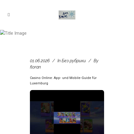
Casino Online: App‑ und
Mobile‑Guide für Luxemburg
01.06.2026
In
Без рубрики
By
floran
Casino Online: App‑ und Mobile‑Guide für
Luxemburg