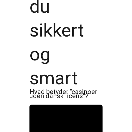
du
sikkert
og
smart
Hvad betyder “casinoer
uden dansk licens”?