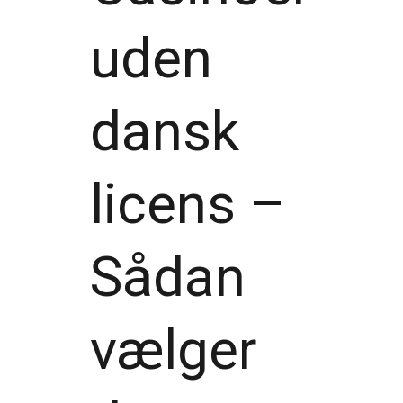
uden
dansk
licens –
Sådan
vælger