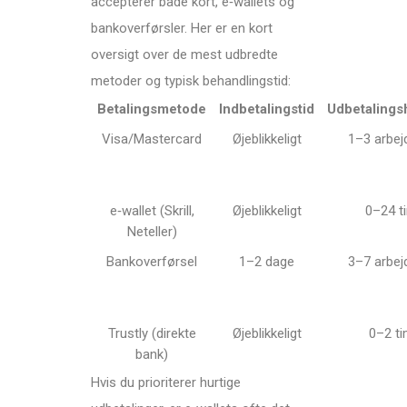
accepterer både kort, e‑wallets og
bankoverførsler. Her er en kort
oversigt over de mest udbredte
metoder og typisk behandlingstid:
Betalingsmetode
Indbetalingstid
Udbetalings
Visa/Mastercard
Øjeblikkeligt
1–3 arbej
e‑wallet (Skrill,
Øjeblikkeligt
0–24 t
Neteller)
Bankoverførsel
1–2 dage
3–7 arbej
Trustly (direkte
Øjeblikkeligt
0–2 ti
bank)
Hvis du prioriterer hurtige