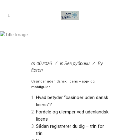
Casinoer uden dansk licens –
app‑ og mobilguide
01.06.2026
In
Без рубрики
By
floran
Casinoer uden dansk licens – app‑ og
mobilguide
Hvad betyder “casinoer uden dansk
licens”?
Fordele og ulemper ved udenlandsk
licens
Sådan registrerer du dig – trin for
trin