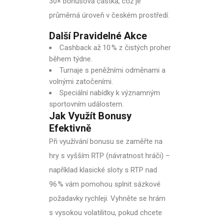
30× bonusová částka, což je
průměrná úroveň v českém prostředí.
Další Pravidelné Akce
Cashback až 10 % z čistých proher
během týdne.
Turnaje s peněžními odměnami a
volnými zatočeními.
Speciální nabídky k významným
sportovním událostem.
Jak Využít Bonusy
Efektivně
Při využívání bonusu se zaměřte na
hry s vyšším RTP (návratnost hráči) –
například klasické sloty s RTP nad
96 % vám pomohou splnit sázkové
požadavky rychleji. Vyhněte se hrám
s vysokou volatilitou, pokud chcete