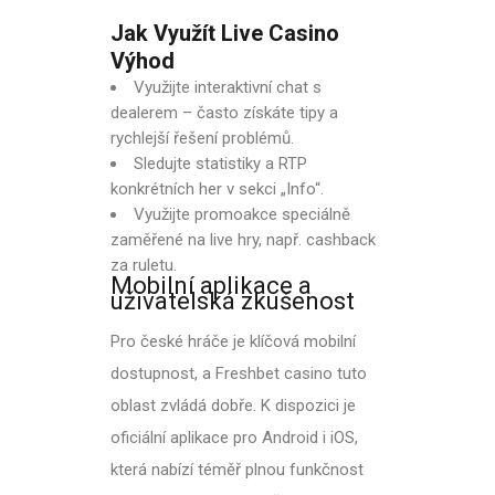
Jak Využít Live Casino
Výhod
Využijte interaktivní chat s
dealerem – často získáte tipy a
rychlejší řešení problémů.
Sledujte statistiky a RTP
konkrétních her v sekci „Info“.
Využijte promoakce speciálně
zaměřené na live hry, např. cashback
za ruletu.
Mobilní aplikace a
uživatelská zkušenost
Pro české hráče je klíčová mobilní
dostupnost, a Freshbet casino tuto
oblast zvládá dobře. K dispozici je
oficiální aplikace pro Android i iOS,
která nabízí téměř plnou funkčnost