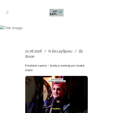
Freshbet casino – kroky a
metody pro české hráče
01.06.2026
In
Без рубрики
By
floran
Freshbet casino – kroky a metody pro české
hráče