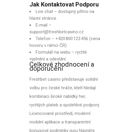
Jak Kontaktovat Podporu
Live chat – dostupný přímo na
hlavní stránce.
E‑mail –
support@freshbetcasino.cz.
Telefon – +420 800 123 456 (cena
hovoru v rámci ČR).
Formulář na webu – rychlé
vyplnění a odeslání.
Celkové zhodnocení a
doporučení
Freshbet casino představuje solidní
volbu pro české hráče, kteří hledají
kombinaci široké nabídky her,
rychlých plateb a spolehlivé podpory.
Licencované prostředí, moderní
mobilní aplikace a transparentní
bonusové podmínky jsou hlavními