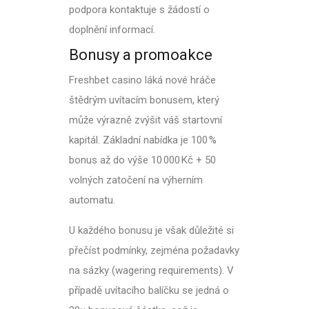
podpora kontaktuje s žádostí o
doplnění informací.
Bonusy a promoakce
Freshbet casino láká nové hráče
štědrým uvítacím bonusem, který
může výrazně zvýšit váš startovní
kapitál. Základní nabídka je 100 %
bonus až do výše 10 000 Kč + 50
volných zatočení na výherním
automatu.
U každého bonusu je však důležité si
přečíst podmínky, zejména požadavky
na sázky (wagering requirements). V
případě uvítacího balíčku se jedná o