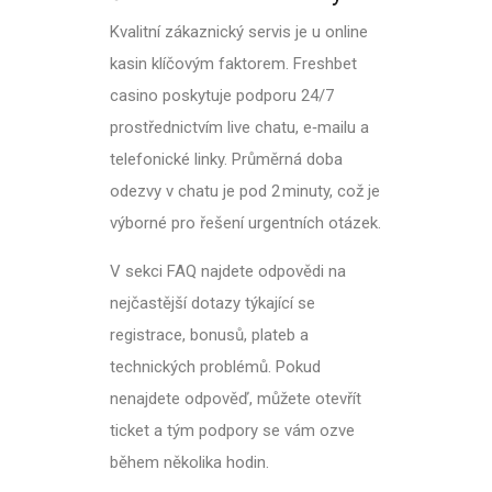
Kvalitní zákaznický servis je u online
kasin klíčovým faktorem. Freshbet
casino poskytuje podporu 24/7
prostřednictvím live chatu, e‑mailu a
telefonické linky. Průměrná doba
odezvy v chatu je pod 2 minuty, což je
výborné pro řešení urgentních otázek.
V sekci FAQ najdete odpovědi na
nejčastější dotazy týkající se
registrace, bonusů, plateb a
technických problémů. Pokud
nenajdete odpověď, můžete otevřít
ticket a tým podpory se vám ozve
během několika hodin.