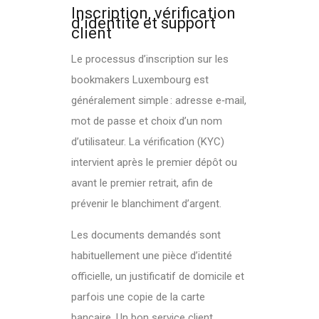
Inscription, vérification
d’identité et support
client
Le processus d’inscription sur les
bookmakers Luxembourg est
généralement simple : adresse e‑mail,
mot de passe et choix d’un nom
d’utilisateur. La vérification (KYC)
intervient après le premier dépôt ou
avant le premier retrait, afin de
prévenir le blanchiment d’argent.
Les documents demandés sont
habituellement une pièce d’identité
officielle, un justificatif de domicile et
parfois une copie de la carte
bancaire. Un bon service client