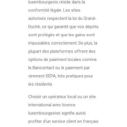
luxembourgeois réside dans la
conformité légale. Les sites
autorisés respectent la loi du Grand-
Duché, ce qui garantit que vos dépôts
sont protégés et que les gains sont
imposables correctement. De plus, la
plupart des plateformes offrent des
options de paiement locales comme
le Bancontact ou le paiement par
virement SEPA, très pratiques pour
les résidents.
Choisir un opérateur local ou un site
international avec licence
luxembourgeoise signifie aussi
profiter d’un service client en français