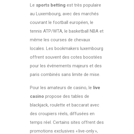
Le
sports betting
est très populaire
au Luxembourg, avec des marchés
couvrant le football européen, le
tennis ATP/WTA, le basketball NBA et
même les courses de chevaux
locales. Les bookmakers luxembourg
offrent souvent des cotes boostées
pour les événements majeurs et des
paris combinés sans limite de mise.
Pour les amateurs de casino, le
live
casino
propose des tables de
blackjack, roulette et baccarat avec
des croupiers réels, diffusées en
temps réel. Certains sites offrent des
promotions exclusives « live‑only »,