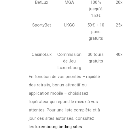
BetLux
MGA
100 %
20x
jusqu’à
150 €
SportyBet
UKGC
50 € + 10
25x
paris
gratuits
CasinoLux
Commission
30 tours
40x
de Jeu
gratuits
Luxembourg
En fonction de vos priorités – rapidité
des retraits, bonus attractif ou
application mobile – choisissez
l’opérateur qui répond le mieux à vos
attentes. Pour une liste complète et à
jour des sites autorisés, consultez
les
luxembourg betting sites
.