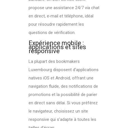
propose une assistance 24/7 via chat
en direct, e‑mail et téléphone, idéal
pour résoudre rapidement les
questions de vérification.
Expérience mobile :
applications et sites
responsive
La plupart des bookmakers
Luxembourg disposent d’applications
natives iOS et Android, offrant une
navigation fluide, des notifications de
promotions et la possibilité de parier
en direct sans délai. Si vous préférez
le navigateur, choisissez un site
responsive qui s’adapte à toutes les
tailles d’écran.