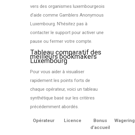
vers des organismes luxembourgeois
d’aide comme Gamblers Anonymous
Luxembourg. N’hésitez pas à
contacter le support pour activer une
pause ou fermer votre compte.
Tableau comparatif des
meilleurs bookmakers
Luxembourg
Pour vous aider à visualiser
rapidement les points forts de
chaque opérateur, voici un tableau
synthétique basé sur les critères
précédemment abordés.
Opérateur
Licence
Bonus
Wagering
d’accueil