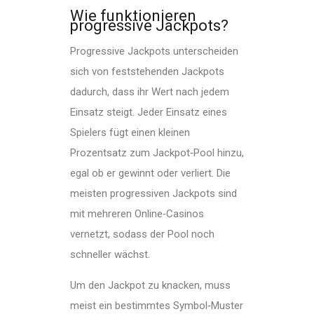
Wie funktionieren
progressive Jackpots?
Progressive Jackpots unterscheiden
sich von feststehenden Jackpots
dadurch, dass ihr Wert nach jedem
Einsatz steigt. Jeder Einsatz eines
Spielers fügt einen kleinen
Prozentsatz zum Jackpot‑Pool hinzu,
egal ob er gewinnt oder verliert. Die
meisten progressiven Jackpots sind
mit mehreren Online‑Casinos
vernetzt, sodass der Pool noch
schneller wächst.
Um den Jackpot zu knacken, muss
meist ein bestimmtes Symbol‑Muster