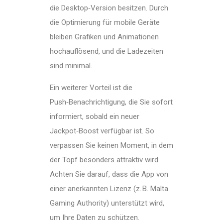
die Desktop‑Version besitzen. Durch
die Optimierung für mobile Geräte
bleiben Grafiken und Animationen
hochauflösend, und die Ladezeiten
sind minimal.
Ein weiterer Vorteil ist die
Push‑Benachrichtigung, die Sie sofort
informiert, sobald ein neuer
Jackpot‑Boost verfügbar ist. So
verpassen Sie keinen Moment, in dem
der Topf besonders attraktiv wird.
Achten Sie darauf, dass die App von
einer anerkannten Lizenz (z. B. Malta
Gaming Authority) unterstützt wird,
um Ihre Daten zu schützen.