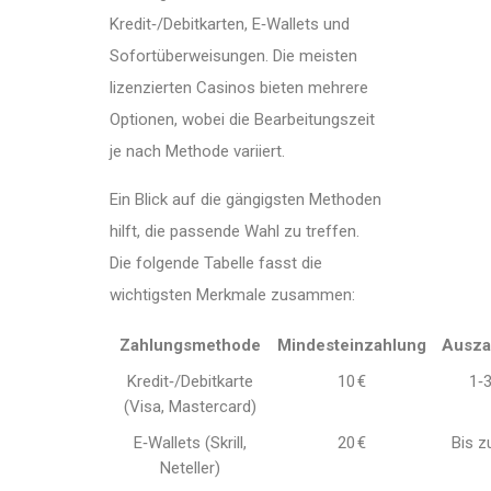
Kredit‑/Debitkarten, E‑Wallets und
Sofortüberweisungen. Die meisten
lizenzierten Casinos bieten mehrere
Optionen, wobei die Bearbeitungszeit
je nach Methode variiert.
Ein Blick auf die gängigsten Methoden
hilft, die passende Wahl zu treffen.
Die folgende Tabelle fasst die
wichtigsten Merkmale zusammen:
Zahlungsmethode
Mindesteinzahlung
Ausza
Kredit‑/Debitkarte
10 €
1‑
(Visa, Mastercard)
E‑Wallets (Skrill,
20 €
Bis z
Neteller)