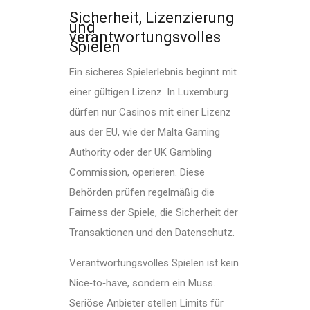
Sicherheit, Lizenzierung
und
verantwortungsvolles
Spielen
Ein sicheres Spielerlebnis beginnt mit
einer gültigen Lizenz. In Luxemburg
dürfen nur Casinos mit einer Lizenz
aus der EU, wie der Malta Gaming
Authority oder der UK Gambling
Commission, operieren. Diese
Behörden prüfen regelmäßig die
Fairness der Spiele, die Sicherheit der
Transaktionen und den Datenschutz.
Verantwortungsvolles Spielen ist kein
Nice‑to‑have, sondern ein Muss.
Seriöse Anbieter stellen Limits für