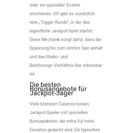
oder ein spezieller Scatter
erscheinen. Oft gibt es zusätzlich
eine „Trigger‑Runde“, in der das
eigentliche Jackpot‑Spiel startet.
Diese Mechanik sorgt dafür, dass die
Spannung bis zum letzten Spin anhält
und das Risiko‑ und
Belohnungs‑Verhältnis klar erkennbar
ist.
Die besten
Bonusangebote für
Jackpot‑Jäger
Viele lizenziert Casinos locken
Jackpot‑Spieler mit speziellen
Bonuspaketen, die extra für hohe
Einsätze gedacht sind. Ein typisches