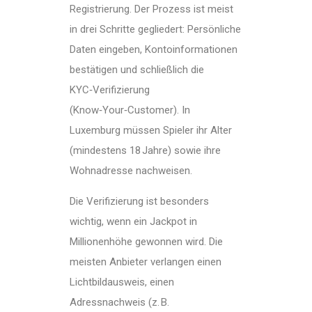
Registrierung. Der Prozess ist meist
in drei Schritte gegliedert: Persönliche
Daten eingeben, Kontoinformationen
bestätigen und schließlich die
KYC‑Verifizierung
(Know‑Your‑Customer). In
Luxemburg müssen Spieler ihr Alter
(mindestens 18 Jahre) sowie ihre
Wohnadresse nachweisen.
Die Verifizierung ist besonders
wichtig, wenn ein Jackpot in
Millionenhöhe gewonnen wird. Die
meisten Anbieter verlangen einen
Lichtbildausweis, einen
Adressnachweis (z. B.