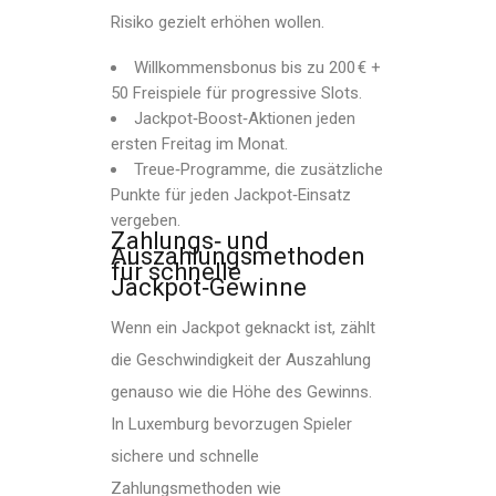
Risiko gezielt erhöhen wollen.
Willkommensbonus bis zu 200 € +
50 Freispiele für progressive Slots.
Jackpot‑Boost‑Aktionen jeden
ersten Freitag im Monat.
Treue‑Programme, die zusätzliche
Punkte für jeden Jackpot‑Einsatz
vergeben.
Zahlungs‑ und
Auszahlungsmethoden
für schnelle
Jackpot‑Gewinne
Wenn ein Jackpot geknackt ist, zählt
die Geschwindigkeit der Auszahlung
genauso wie die Höhe des Gewinns.
In Luxemburg bevorzugen Spieler
sichere und schnelle
Zahlungsmethoden wie