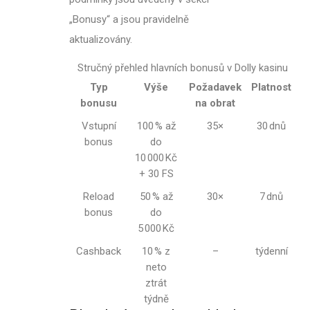
„Bonusy“ a jsou pravidelně
aktualizovány.
Stručný přehled hlavních bonusů v Dolly kasinu
Typ
Výše
Požadavek
Platnost
bonusu
na obrat
Vstupní
100 % až
35×
30 dnů
bonus
do
10 000 Kč
+ 30 FS
Reload
50 % až
30×
7 dnů
bonus
do
5 000 Kč
Cashback
10 % z
–
týdenní
neto
ztrát
týdně