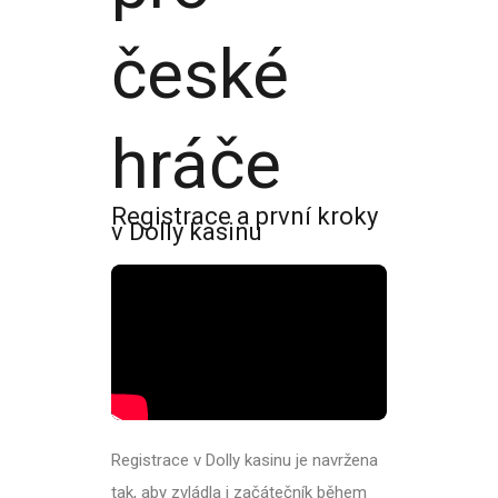
české
hráče
Registrace a první kroky
v Dolly kasinu
Registrace v Dolly kasinu je navržena
tak, aby zvládla i začátečník během