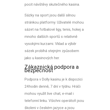
pocit návštěvy skutečného kasina.
Sázky na sport jsou další silnou
stránkou platformy. Uživatelé mohou
sázet na fotbalové ligy, tenis, hokej a
mnoho dalších sportů s relativně
vysokými kurzami. Vklad a výběr
sázek probíhá stejným způsobem
jako u kasinových her.
Zákaznická podpora a
bezpečnost
Podpora v Dolly kasinu je k dispozici
24 hodin denně, 7 dní v týdnu. Hráči
mohou využít live chat, e‑mail i
telefonní linku. Všichni operátoři jsou
školeni v českém jazyce a jsou