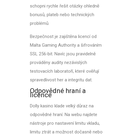
schopni rychle řešit otázky ohledně
bonusů, plateb nebo technických
problémů.
Bezpečnost je zajištěna licencí od
Malta Gaming Authority a šifrováním
SSL 256‑bit. Navíc jsou pravidelně
prováděny audity nezávislých
testovacích laboratoří, které ověřují
spravedlivost her a integritu dat.
Odpovědné hraní a
licence
Dolly kasino klade velký důraz na
odpovědné hraní. Na webu najdete
nástroje pro nastavení limitu vkladu,
limitu ztrát a možnost dočasně nebo