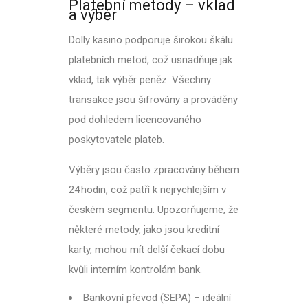
Platební metody – vklad
a výběr
Dolly kasino podporuje širokou škálu
platebních metod, což usnadňuje jak
vklad, tak výběr peněz. Všechny
transakce jsou šifrovány a prováděny
pod dohledem licencovaného
poskytovatele plateb.
Výběry jsou často zpracovány během
24 hodin, což patří k nejrychlejším v
českém segmentu. Upozorňujeme, že
některé metody, jako jsou kreditní
karty, mohou mít delší čekací dobu
kvůli interním kontrolám bank.
Bankovní převod (SEPA) – ideální