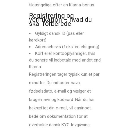
tilgængelige efter en Klarna‑bonus.
Registrering og
verifikation – hvad du
skal forberede
Gyldigt dansk ID (pas eller
kørekort)
Adressebevis (f.eks. en elregning)
Kort eller kontooplysninger, hvis
du senere vil indbetale med andet end
Klarna
Registreringen tager typisk kun et par
minutter. Du indtaster navn,
fødselsdato, e‑mail og vælger et
brugernavn og kodeord. Når du har
bekræftet din e‑mail, vil casinoet
bede om dokumentation for at
overholde dansk KYC‑lovgivning.