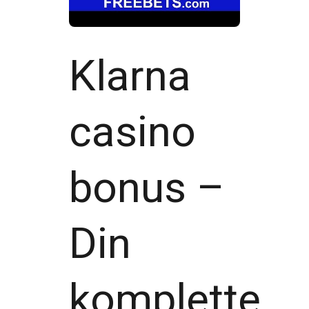
Klarna
casino
bonus –
Din
komplette