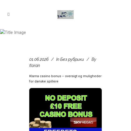
Klarna casino bonus –
oversigt og muligheder for
danske spillere
01.06.2026
In
Без рубрики
By
floran
Klarna casino bonus – oversigt og muligheder
for danske spillere