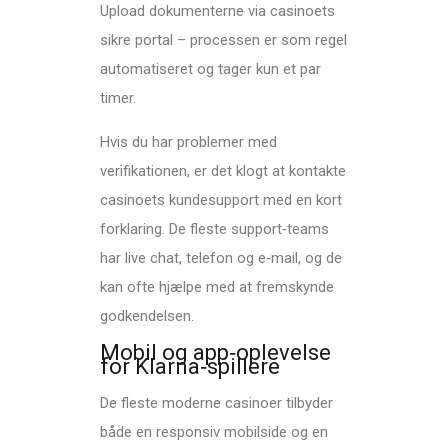
Upload dokumenterne via casinoets
sikre portal – processen er som regel
automatiseret og tager kun et par
timer.
Hvis du har problemer med
verifikationen, er det klogt at kontakte
casinoets kundesupport med en kort
forklaring. De fleste support‑teams
har live chat, telefon og e‑mail, og de
kan ofte hjælpe med at fremskynde
godkendelsen.
Mobil og app‑oplevelse
for Klarna‑spillere
De fleste moderne casinoer tilbyder
både en responsiv mobilside og en