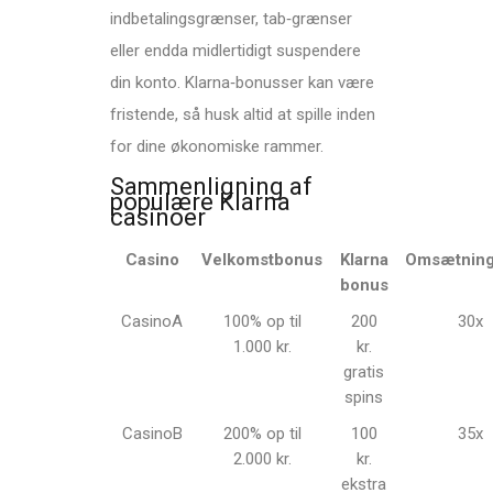
indbetalingsgrænser, tab‑grænser
eller endda midlertidigt suspendere
din konto. Klarna‑bonusser kan være
fristende, så husk altid at spille inden
for dine økonomiske rammer.
Sammenligning af
populære Klarna
casinoer
Casino
Velkomstbonus
Klarna
Omsætning
bonus
CasinoA
100% op til
200
30x
1.000 kr.
kr.
gratis
spins
CasinoB
200% op til
100
35x
2.000 kr.
kr.
ekstra