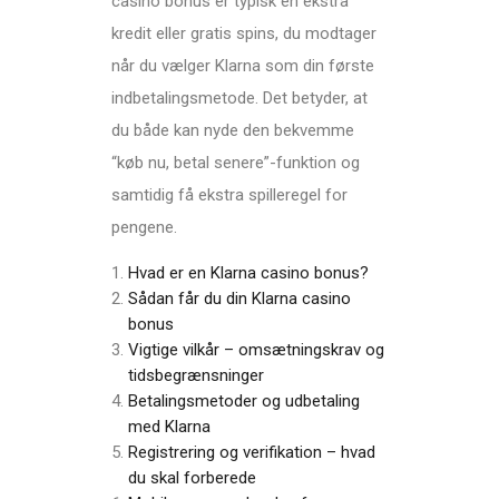
casino bonus er typisk en ekstra
kredit eller gratis spins, du modtager
når du vælger Klarna som din første
indbetalingsmetode. Det betyder, at
du både kan nyde den bekvemme
“køb nu, betal senere”-funktion og
samtidig få ekstra spilleregel for
pengene.
Hvad er en Klarna casino bonus?
Sådan får du din Klarna casino
bonus
Vigtige vilkår – omsætningskrav og
tidsbegrænsninger
Betalingsmetoder og udbetaling
med Klarna
Registrering og verifikation – hvad
du skal forberede