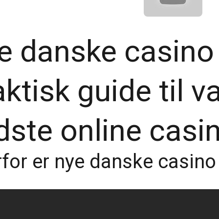
e danske casino 
ktisk guide til v
dste online casi
for er nye danske casino 