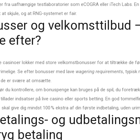
ger fra uafhængige testlaboratorier som eCOGRA eller iTech Labs. En sid
t at skjule, og at RNG‑systemet er fair.
sser og velkomsttilbud –
e efter?
e casinoer lokker med store velkomstbonusser for at tiltrække de førs
 rimelige. Se efter bonusser med lave
wagering requirements
, typis
– de er svære at omsætte.
ør du kontrollere, om bonuspenge kan bruges på de spil, du foretræk
illader indsatser på live casino eller sports betting. En god tommel
) skal give dig mindst 100 % ekstra af din første indbetaling, uden ur
etalings- og udbetalings
ryg betaling