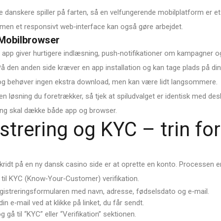
re danskere spiller på farten, så en velfungerende mobilplatform er et
 men et responsivt web‑interface kan også gøre arbejdet.
 Mobilbrowser
t app giver hurtigere indlæsning, push‑notifikationer om kampagner 
å den anden side kræver en app installation og kan tage plads på din
 og behøver ingen ekstra download, men kan være lidt langsommere.
en løsning du foretrækker, så tjek at spiludvalget er identisk med 
ing skal dække både app og browser.
strering og KYC – trin for
kridt på en ny dansk casino side er at oprette en konto. Processen 
til KYC (Know‑Your‑Customer) verifikation.
egistreringsformularen med navn, adresse, fødselsdato og e‑mail.
in e‑mail ved at klikke på linket, du får sendt.
g gå til “KYC” eller “Verifikation” sektionen.