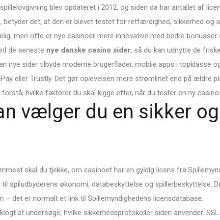
pillelovgivning blev opdateret i 2012, og siden da har antallet af lic
, betyder det, at den er blevet testet for retfærdighed, sikkerhed og an
elig, men ofte er nye casinoer mere innovative med bedre bonusser og 
ed de seneste
nye danske casino sider
, så du kan udnytte de fris
n nye sider tilbyde moderne brugerflader, mobile apps i topklasse o
ePay eller Trustly. Det gør oplevelsen mere strømlinet end på ældre p
 forstå, hvilke faktorer du skal kigge efter, når du tester en ny casino
n vælger du en sikker og
mmest skal du tjekke, om casinoet har en gyldig licens fra Spillemyn
 til spiludbyderens økonomi, databeskyttelse og spillerbeskyttelse. 
– det er normalt et link til Spillemyndighedens licensdatabase.
klogt at undersøge, hvilke sikkerhedsprotokoller siden anvender. SSL‑