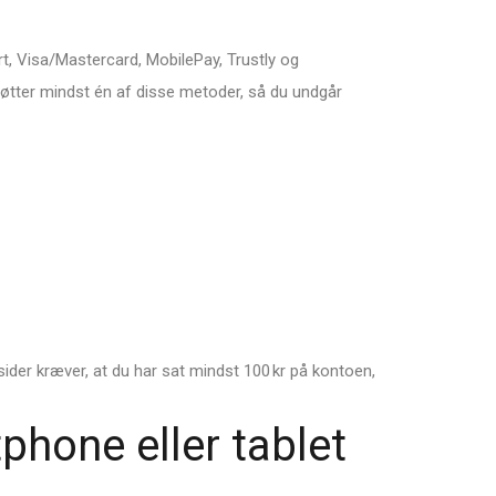
t, Visa/Mastercard, MobilePay, Trustly og
støtter mindst én af disse metoder, så du undgår
ider kræver, at du har sat mindst 100 kr på kontoen,
phone eller tablet