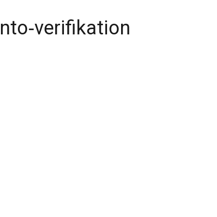
to‑verifikation