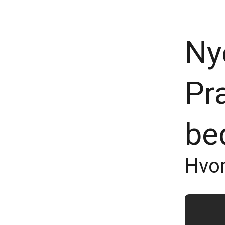
Ny
Pra
be
Hvor