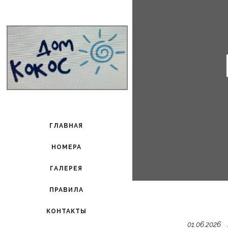
ГЛАВНАЯ
НОМЕРА
ГАЛЕРЕЯ
ПРАВИЛА
КОНТАКТЫ
01.06.2026