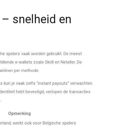
– snelheid en
he spelers vaak worden gebruikt. De meest
lende e‑wallets zoals Skrill en Neteller. De
variëren per methode.
 kun je vaak zelfs “instant payouts” verwachten.
dentiteit hebt bevestigd, verlopen de transacties
.
Opmerking
erland, werkt ook voor Belgische spelers