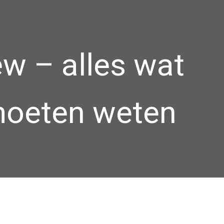
w – alles wat
moeten weten