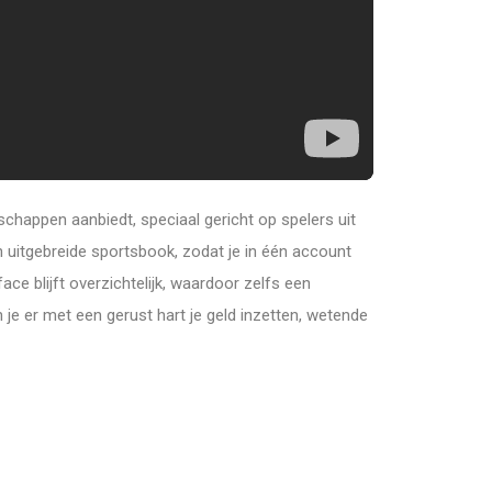
chappen aanbiedt, speciaal gericht op spelers uit
en uitgebreide sportsbook, zodat je in één account
face blijft overzichtelijk, waardoor zelfs een
 je er met een gerust hart je geld inzetten, wetende