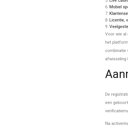
Live casi
Mobiel sp
Klantense
Licentie, 
Veelgeste
Voor wie al 
het platfor
combinatie 
afwisseling 
Aanm
De registra
een geboorte
verificatie
Na activeri