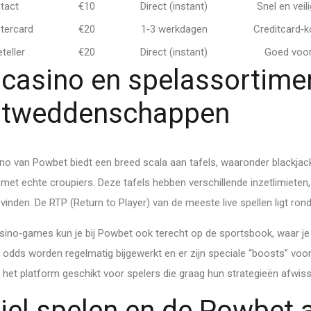
tact
€10
Direct (instant)
Snel en veil
tercard
€20
1‑3 werkdagen
Creditcard‑k
eteller
€20
Direct (instant)
Goed voor
 casino en spelassortimen
rtweddenschappen
ino van Powbet biedt een breed scala aan tafels, waaronder blackjack
 met echte croupiers. Deze tafels hebben verschillende inzetlimieten
vinden. De RTP (Return to Player) van de meeste live spellen ligt rond
ino‑games kun je bij Powbet ook terecht op de sportsbook, waar je k
 odds worden regelmatig bijgewerkt en er zijn speciale “boosts” voo
 het platform geschikt voor spelers die graag hun strategieën afwis
el spelen en de Powbet 