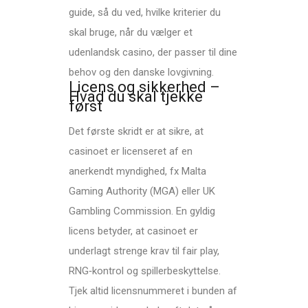
guide, så du ved, hvilke kriterier du
skal bruge, når du vælger et
udenlandsk casino, der passer til dine
behov og den danske lovgivning.
Licens og sikkerhed –
Hvad du skal tjekke
først
Det første skridt er at sikre, at
casinoet er licenseret af en
anerkendt myndighed, fx Malta
Gaming Authority (MGA) eller UK
Gambling Commission. En gyldig
licens betyder, at casinoet er
underlagt strenge krav til fair play,
RNG‑kontrol og spillerbeskyttelse.
Tjek altid licensnummeret i bunden af