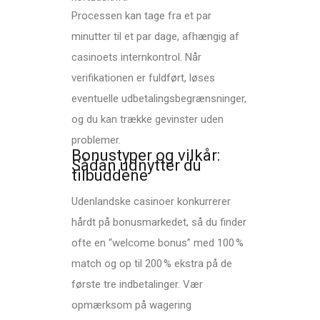
Processen kan tage fra et par
minutter til et par dage, afhængig af
casinoets internkontrol. Når
verifikationen er fuldført, løses
eventuelle udbetalingsbegrænsninger,
og du kan trække gevinster uden
problemer.
Bonustyper og vilkår:
Sådan udnytter du
tilbuddene
Udenlandske casinoer konkurrerer
hårdt på bonusmarkedet, så du finder
ofte en “welcome bonus” med 100 %
match og op til 200 % ekstra på de
første tre indbetalinger. Vær
opmærksom på wagering