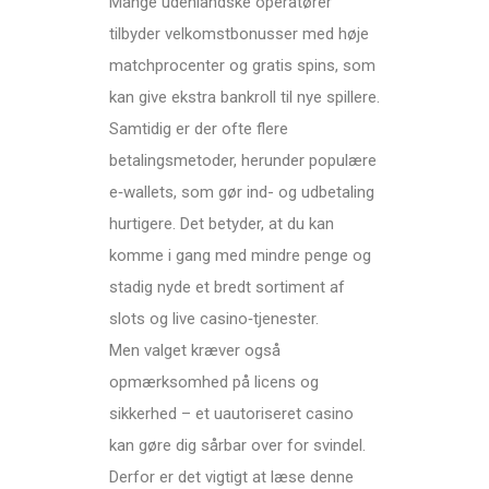
Mange udenlandske operatører
tilbyder velkomstbonusser med høje
matchprocenter og gratis spins, som
kan give ekstra bankroll til nye spillere.
Samtidig er der ofte flere
betalingsmetoder, herunder populære
e‑wallets, som gør ind- og udbetaling
hurtigere. Det betyder, at du kan
komme i gang med mindre penge og
stadig nyde et bredt sortiment af
slots og live casino‑tjenester.
Men valget kræver også
opmærksomhed på licens og
sikkerhed – et uautoriseret casino
kan gøre dig sårbar over for svindel.
Derfor er det vigtigt at læse denne