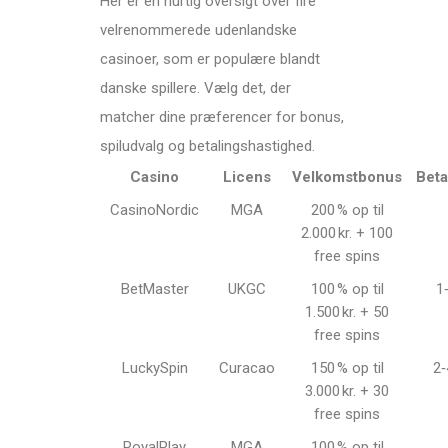
Her er en hurtig oversigt over fire
velrenommerede udenlandske
casinoer, som er populære blandt
danske spillere. Vælg det, der
matcher dine præferencer for bonus,
spiludvalg og betalingshastighed.
Casino
Licens
Velkomstbonus
Beta
CasinoNordic
MGA
200 % op til
2.000 kr. + 100
free spins
BetMaster
UKGC
100 % op til
1
1.500 kr. + 50
free spins
LuckySpin
Curacao
150 % op til
2‑
3.000 kr. + 30
free spins
RoyalPlay
MGA
100 % op til