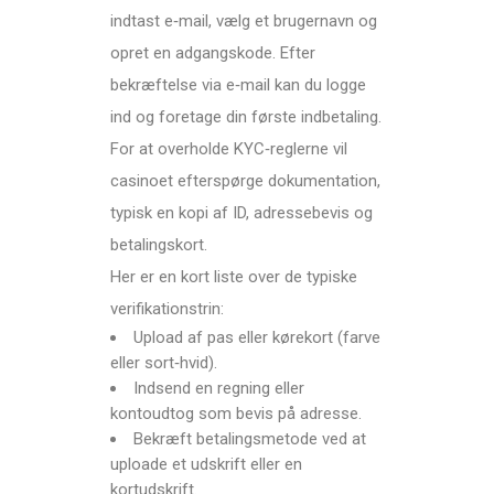
indtast e‑mail, vælg et brugernavn og
opret en adgangskode. Efter
bekræftelse via e‑mail kan du logge
ind og foretage din første indbetaling.
For at overholde KYC‑reglerne vil
casinoet efterspørge dokumentation,
typisk en kopi af ID, adressebevis og
betalingskort.
Her er en kort liste over de typiske
verifikationstrin:
Upload af pas eller kørekort (farve
eller sort‑hvid).
Indsend en regning eller
kontoudtog som bevis på adresse.
Bekræft betalingsmetode ved at
uploade et udskrift eller en
kortudskrift.