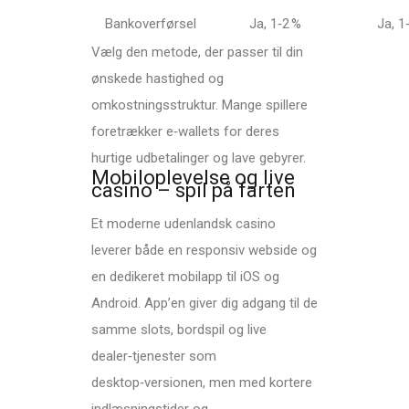
Bankoverførsel
Ja, 1‑2 %
Ja, 1
Vælg den metode, der passer til din
ønskede hastighed og
omkostningsstruktur. Mange spillere
foretrækker e‑wallets for deres
hurtige udbetalinger og lave gebyrer.
Mobiloplevelse og live
casino – spil på farten
Et moderne udenlandsk casino
leverer både en responsiv webside og
en dedikeret mobilapp til iOS og
Android. App’en giver dig adgang til de
samme slots, bordspil og live
dealer‑tjenester som
desktop‑versionen, men med kortere