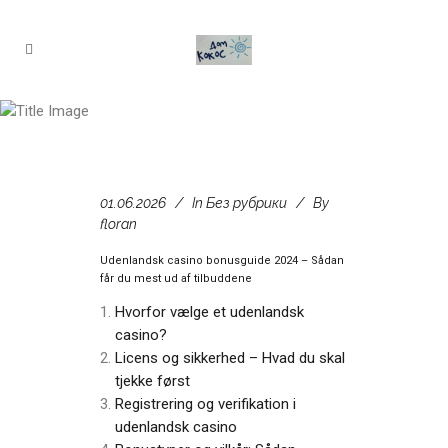
Udenlandsk casino
bonusguide 2024 – Sådan får
du mest ud af tilbuddene
01.06.2026
In
Без рубрики
By
floran
Udenlandsk casino bonusguide 2024 – Sådan
får du mest ud af tilbuddene
Hvorfor vælge et udenlandsk
casino?
Licens og sikkerhed – Hvad du skal
tjekke først
Registrering og verifikation i
udenlandsk casino