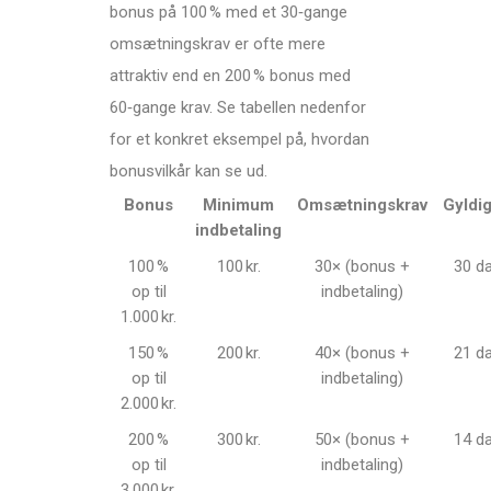
bonus på 100 % med et 30‑gange
omsætningskrav er ofte mere
attraktiv end en 200 % bonus med
60‑gange krav. Se tabellen nedenfor
for et konkret eksempel på, hvordan
bonusvilkår kan se ud.
Bonus
Minimum
Omsætningskrav
Gyldi
indbetaling
100 %
100 kr.
30× (bonus +
30 d
op til
indbetaling)
1.000 kr.
150 %
200 kr.
40× (bonus +
21 d
op til
indbetaling)
2.000 kr.
200 %
300 kr.
50× (bonus +
14 d
op til
indbetaling)
3.000 kr.