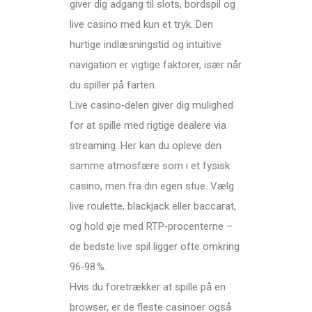
giver dig adgang til slots, bordspil og
live casino med kun et tryk. Den
hurtige indlæsningstid og intuitive
navigation er vigtige faktorer, især når
du spiller på farten.
Live casino‑delen giver dig mulighed
for at spille med rigtige dealere via
streaming. Her kan du opleve den
samme atmosfære som i et fysisk
casino, men fra din egen stue. Vælg
live roulette, blackjack eller baccarat,
og hold øje med RTP‑procenterne –
de bedste live spil ligger ofte omkring
96‑98 %.
Hvis du foretrækker at spille på en
browser, er de fleste casinoer også