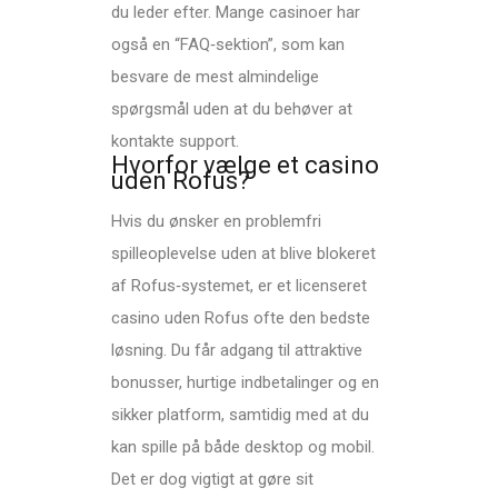
du leder efter. Mange casinoer har
også en “FAQ‑sektion”, som kan
besvare de mest almindelige
spørgsmål uden at du behøver at
kontakte support.
Hvorfor vælge et casino
uden Rofus?
Hvis du ønsker en problemfri
spilleoplevelse uden at blive blokeret
af Rofus‑systemet, er et licenseret
casino uden Rofus ofte den bedste
løsning. Du får adgang til attraktive
bonusser, hurtige indbetalinger og en
sikker platform, samtidig med at du
kan spille på både desktop og mobil.
Det er dog vigtigt at gøre sit