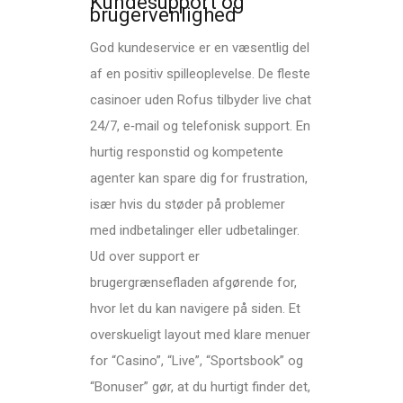
Kundesupport og
brugervenlighed
God kundeservice er en væsentlig del
af en positiv spilleoplevelse. De fleste
casinoer uden Rofus tilbyder live chat
24/7, e‑mail og telefonisk support. En
hurtig responstid og kompetente
agenter kan spare dig for frustration,
især hvis du støder på problemer
med indbetalinger eller udbetalinger.
Ud over support er
brugergrænsefladen afgørende for,
hvor let du kan navigere på siden. Et
overskueligt layout med klare menuer
for “Casino”, “Live”, “Sportsbook” og
“Bonuser” gør, at du hurtigt finder det,