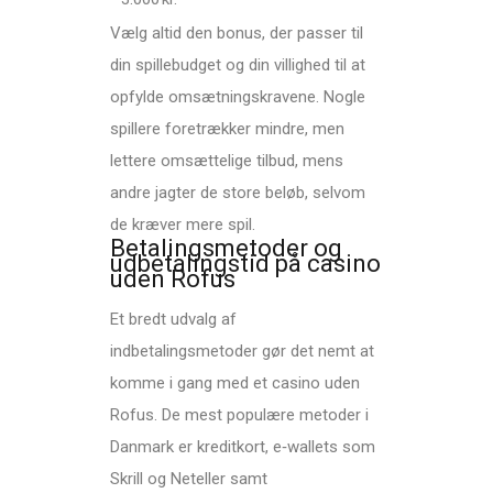
Vælg altid den bonus, der passer til
din spillebudget og din villighed til at
opfylde omsætningskravene. Nogle
spillere foretrækker mindre, men
lettere omsættelige tilbud, mens
andre jagter de store beløb, selvom
de kræver mere spil.
Betalingsmetoder og
udbetalingstid på casino
uden Rofus
Et bredt udvalg af
indbetalingsmetoder gør det nemt at
komme i gang med et casino uden
Rofus. De mest populære metoder i
Danmark er kreditkort, e‑wallets som
Skrill og Neteller samt