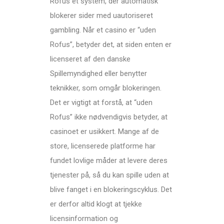
Rofus et system, der automatisk
blokerer sider med uautoriseret
gambling. Når et casino er “uden
Rofus”, betyder det, at siden enten er
licenseret af den danske
Spillemyndighed eller benytter
teknikker, som omgår blokeringen.
Det er vigtigt at forstå, at “uden
Rofus” ikke nødvendigvis betyder, at
casinoet er usikkert. Mange af de
store, licenserede platforme har
fundet lovlige måder at levere deres
tjenester på, så du kan spille uden at
blive fanget i en blokeringscyklus. Det
er derfor altid klogt at tjekke
licensinformation og