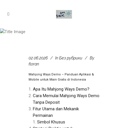
Mahjong Ways Demo –
Panduan Aplikasi & Mobile
untuk Main Gratis di Indonesia
02.06.2026
In
Без рубрики
By
floran
Mahjong Ways Demo – Panduan Aplikasi &
Mobile untuk Main Gratis di Indonesia
Apa Itu Mahjong Ways Demo?
Cara Memulai Mahjong Ways Demo
Tanpa Deposit
Fitur Utama dan Mekanik
Permainan
Simbol Khusus