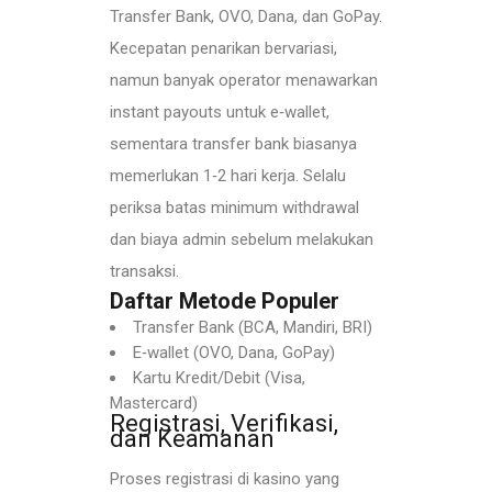
Transfer Bank, OVO, Dana, dan GoPay.
Kecepatan penarikan bervariasi,
namun banyak operator menawarkan
instant payouts untuk e‑wallet,
sementara transfer bank biasanya
memerlukan 1‑2 hari kerja. Selalu
periksa batas minimum withdrawal
dan biaya admin sebelum melakukan
transaksi.
Daftar Metode Populer
Transfer Bank (BCA, Mandiri, BRI)
E‑wallet (OVO, Dana, GoPay)
Kartu Kredit/Debit (Visa,
Mastercard)
Registrasi, Verifikasi,
dan Keamanan
Proses registrasi di kasino yang