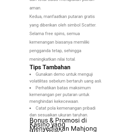
aman.
Kedua, manfaatkan putaran gratis
yang diberikan oleh simbol Scatter.
Selama free spins, semua
kemenangan biasanya memiliki
pengganda tetap, sehingga
meningkatkan nilai total.
Tips Tambahan
Gunakan demo untuk menguji
volatilitas sebelum bertaruh uang asli.
Perhatikan batas maksimum
kemenangan per putaran untuk
menghindari kekecewaan.
Catat pola kemenangan pribadi
dan sesuaikan ukuran taruhan.
Bonus & Promosi di
Kasino yang
Menyediakan Mahjong