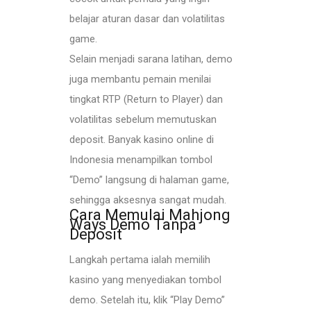
belajar aturan dasar dan volatilitas
game.
Selain menjadi sarana latihan, demo
juga membantu pemain menilai
tingkat RTP (Return to Player) dan
volatilitas sebelum memutuskan
deposit. Banyak kasino online di
Indonesia menampilkan tombol
“Demo” langsung di halaman game,
sehingga aksesnya sangat mudah.
Cara Memulai Mahjong
Ways Demo Tanpa
Deposit
Langkah pertama ialah memilih
kasino yang menyediakan tombol
demo. Setelah itu, klik “Play Demo”