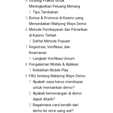
Strategi Praktis untuk
Meningkatkan Peluang Menang
Tips Tambahan
Bonus & Promosi di Kasino yang
Menyediakan Mahjong Ways Demo
Metode Pembayaran dan Penarikan
di Kasino Terkait
Daftar Metode Populer
Registrasi, Verifikasi, dan
Keamanan
Langkah Verifikasi Umum
Pengalaman Mobile & Aplikasi
Kelebihan Mobile Play
FAQ tentang Mahjong Ways Demo
Apakah saya harus membayar
untuk memainkan demo?
Apakah kemenangan di demo
dapat ditarik?
Bagaimana cara beralih dari
demo ke versi uang asli?