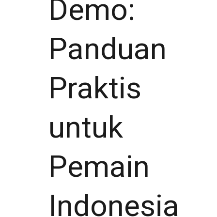
Demo:
Panduan
Praktis
untuk
Pemain
Indonesia