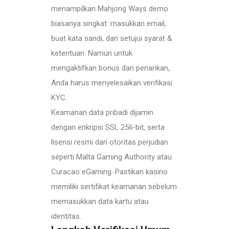
menampilkan Mahjong Ways demo
biasanya singkat: masukkan email,
buat kata sandi, dan setujui syarat &
ketentuan. Namun untuk
mengaktifkan bonus dan penarikan,
Anda harus menyelesaikan verifikasi
KYC.
Keamanan data pribadi dijamin
dengan enkripsi SSL 256‑bit, serta
lisensi resmi dari otoritas perjudian
seperti Malta Gaming Authority atau
Curacao eGaming. Pastikan kasino
memiliki sertifikat keamanan sebelum
memasukkan data kartu atau
identitas.