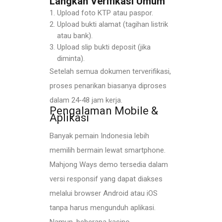
Langkah Verifikasi Umum
Upload foto KTP atau paspor.
Upload bukti alamat (tagihan listrik
atau bank).
Upload slip bukti deposit (jika
diminta).
Setelah semua dokumen terverifikasi,
proses penarikan biasanya diproses
dalam 24‑48 jam kerja.
Pengalaman Mobile &
Aplikasi
Banyak pemain Indonesia lebih
memilih bermain lewat smartphone.
Mahjong Ways demo tersedia dalam
versi responsif yang dapat diakses
melalui browser Android atau iOS
tanpa harus mengunduh aplikasi.