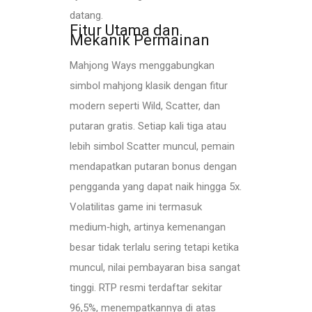
datang.
Fitur Utama dan
Mekanik Permainan
Mahjong Ways menggabungkan
simbol mahjong klasik dengan fitur
modern seperti Wild, Scatter, dan
putaran gratis. Setiap kali tiga atau
lebih simbol Scatter muncul, pemain
mendapatkan putaran bonus dengan
pengganda yang dapat naik hingga 5x.
Volatilitas game ini termasuk
medium‑high, artinya kemenangan
besar tidak terlalu sering tetapi ketika
muncul, nilai pembayaran bisa sangat
tinggi. RTP resmi terdaftar sekitar
96,5%, menempatkannya di atas