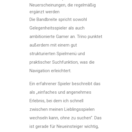
Neuerscheinungen, die regelmäßig
ergänzt werden
Die Bandbreite spricht sowohl
Gelegenheitsspieler als auch
ambitionierte Gamer an. Trino punktet
außerdem mit einem gut
strukturierten Spielmenü und
praktischer Suchfunktion, was die
Navigation erleichtert.
Ein erfahrener Spieler beschreibt das
als „einfaches und angenehmes
Erlebnis, bei dem ich schnell
zwischen meinen Lieblingsspielen
wechseln kann, ohne zu suchen“. Das
ist gerade für Neueinsteiger wichtig,