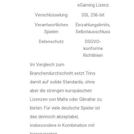
eGaming Lizenz
Verschlüsselung
SSL 256-bit
Verantwortliches
Einzahlungslimits,
Spielen
Selbstausschluss
Datenschutz
DSGVO-
konforme
Richtlinien
Im Vergleich zum
Branchendurchschnitt setzt Trino
damit auf solide Standards, ohne
aber die strengen europäischen
Lizenzen von Malta oder Gibraltar zu
bieten. Für viele deutsche Spieler ist
das dennoch akzeptabel,
insbesondere in Kombination mit