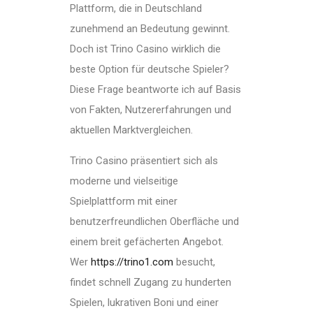
Plattform, die in Deutschland
zunehmend an Bedeutung gewinnt.
Doch ist Trino Casino wirklich die
beste Option für deutsche Spieler?
Diese Frage beantworte ich auf Basis
von Fakten, Nutzererfahrungen und
aktuellen Marktvergleichen.
Trino Casino präsentiert sich als
moderne und vielseitige
Spielplattform mit einer
benutzerfreundlichen Oberfläche und
einem breit gefächerten Angebot.
Wer
https://trino1.com
besucht,
findet schnell Zugang zu hunderten
Spielen, lukrativen Boni und einer