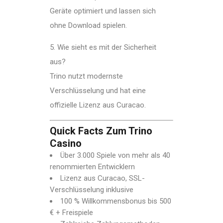
Geräte optimiert und lassen sich
ohne Download spielen.
5. Wie sieht es mit der Sicherheit
aus?
Trino nutzt modernste
Verschlüsselung und hat eine
offizielle Lizenz aus Curacao.
Quick Facts Zum Trino
Casino
Über 3.000 Spiele von mehr als 40
renommierten Entwicklern
Lizenz aus Curacao, SSL-
Verschlüsselung inklusive
100 % Willkommensbonus bis 500
€ + Freispiele