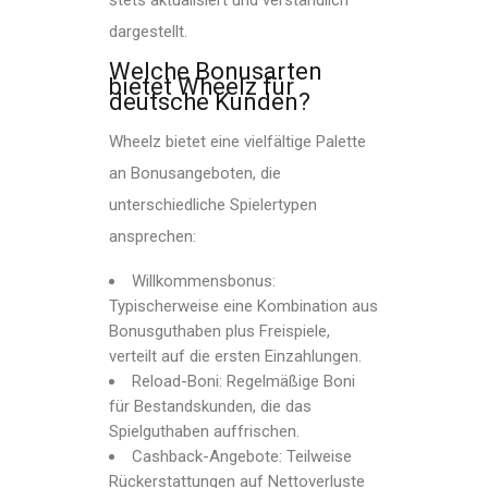
stets aktualisiert und verständlich
dargestellt.
Welche Bonusarten
bietet Wheelz für
deutsche Kunden?
Wheelz bietet eine vielfältige Palette
an Bonusangeboten, die
unterschiedliche Spielertypen
ansprechen:
Willkommensbonus:
Typischerweise eine Kombination aus
Bonusguthaben plus Freispiele,
verteilt auf die ersten Einzahlungen.
Reload-Boni: Regelmäßige Boni
für Bestandskunden, die das
Spielguthaben auffrischen.
Cashback-Angebote: Teilweise
Rückerstattungen auf Nettoverluste