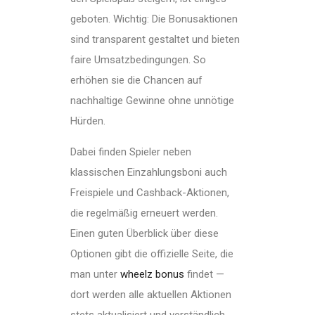
geboten. Wichtig: Die Bonusaktionen
sind transparent gestaltet und bieten
faire Umsatzbedingungen. So
erhöhen sie die Chancen auf
nachhaltige Gewinne ohne unnötige
Hürden.
Dabei finden Spieler neben
klassischen Einzahlungsboni auch
Freispiele und Cashback-Aktionen,
die regelmäßig erneuert werden.
Einen guten Überblick über diese
Optionen gibt die offizielle Seite, die
man unter
wheelz bonus
findet —
dort werden alle aktuellen Aktionen