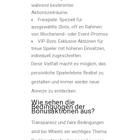
während bestimmter
Aktionszeiträume.
Freispiele: Speziell für
ausgewählte Slots, oft im Rahmen
von Wochenend- oder Event-Promos.
VIP-Boni: Exklusive Aktionen für
treue Spieler mit höheren Einsätzen,
individuell zugeschnitten.
Diese Vielfalt macht es möglich, das
persönliche Spielerlebnis flexibel zu
gestalten und immer wieder neue
Anreize zu entdecken.
Wie sehen die
Bedingungen der
Bonusaktionen aus?
Transparenz und faire Bedingungen
sind bei Wheelz ein wichtiges Thema.