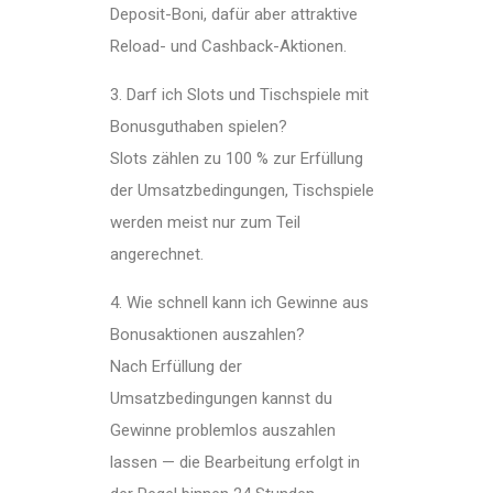
Deposit-Boni, dafür aber attraktive
Reload- und Cashback-Aktionen.
3. Darf ich Slots und Tischspiele mit
Bonusguthaben spielen?
Slots zählen zu 100 % zur Erfüllung
der Umsatzbedingungen, Tischspiele
werden meist nur zum Teil
angerechnet.
4. Wie schnell kann ich Gewinne aus
Bonusaktionen auszahlen?
Nach Erfüllung der
Umsatzbedingungen kannst du
Gewinne problemlos auszahlen
lassen — die Bearbeitung erfolgt in