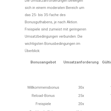
Die Umsatzanforderungen bewegen
sich in einem moderaten Bereich um
das 25- bis 35-fache des
Bonusguthabens, je nach Aktion.
Freispiele sind zumeist mit geringeren
Umsatzbedingungen verbunden. Die
wichtigsten Bonusbedingungen im
Überblick:
Bonusangebot
Umsatzanforderung
Gült
Willkommensbonus
30x
Reload-Bonus
25x
Freispiele
20x