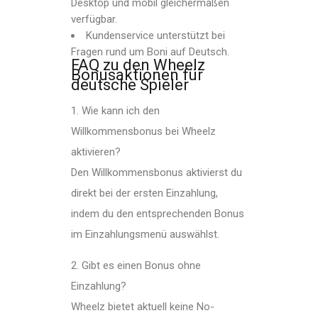
Desktop und mobil gleichermaßen
verfügbar.
Kundenservice unterstützt bei
Fragen rund um Boni auf Deutsch.
FAQ zu den Wheelz
Bonusaktionen für
deutsche Spieler
1. Wie kann ich den
Willkommensbonus bei Wheelz
aktivieren?
Den Willkommensbonus aktivierst du
direkt bei der ersten Einzahlung,
indem du den entsprechenden Bonus
im Einzahlungsmenü auswählst.
2. Gibt es einen Bonus ohne
Einzahlung?
Wheelz bietet aktuell keine No-