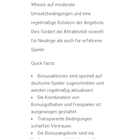
Wheelz auf moderate
Umsatzbedingungen und eine
regelmäßige Rotation der Angebote.
Dies fördert die Attraktivität sowohl
für Neulinge als auch für erfahrene
Spieler.
Quick facts:
Bonusaktionen sind speziell auf
deutsche Spieler zugeschnitten und
werden regelmäßig aktualisiert.
Die Kombination von
Bonusguthaben und Freispielen ist
ausgewogen gestaltet.
Transparente Bedingungen
schaffen Vertrauen.
Die Bonusangebote sind via