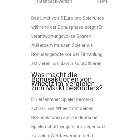
Cashback-Aktion
Keine
Das Limit von 5 Euro pro Spielrunde
während der Bonusphase sorgt für
verantwortungsvolles Spielen.
Außerdem müssen Spieler die
Bonusangebote vor der Einzahlung
aktivieren, um davon zu profitieren.
Was macht die
Bonusaktionen von
Wheelz im Vergleich
zum Markt besonders?
Ein erfahrener Spieler bemerkt
schnell, wie Wheelz mit seinen
Bonusaktionen auf die deutsche
Spielerschaft eingeht. Im Gegensatz
zu vielen Wettbewerbern setzt