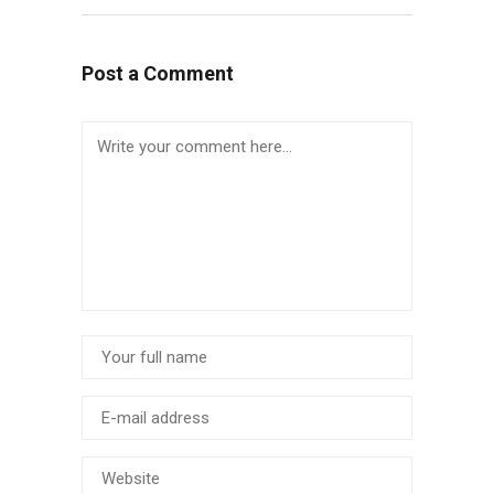
Post a Comment