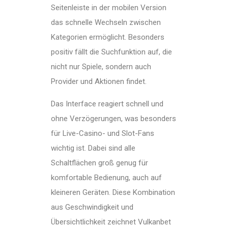
Seitenleiste in der mobilen Version
das schnelle Wechseln zwischen
Kategorien ermöglicht. Besonders
positiv fällt die Suchfunktion auf, die
nicht nur Spiele, sondern auch
Provider und Aktionen findet.
Das Interface reagiert schnell und
ohne Verzögerungen, was besonders
für Live-Casino- und Slot-Fans
wichtig ist. Dabei sind alle
Schaltflächen groß genug für
komfortable Bedienung, auch auf
kleineren Geräten. Diese Kombination
aus Geschwindigkeit und
Übersichtlichkeit zeichnet Vulkanbet