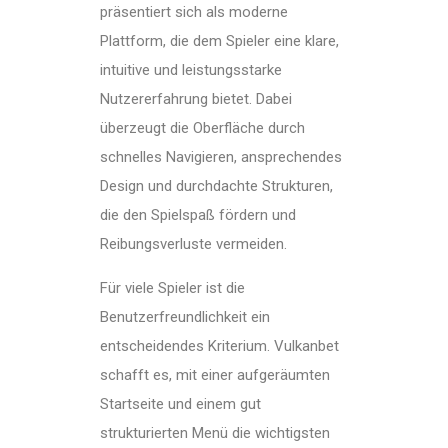
präsentiert sich als moderne
Plattform, die dem Spieler eine klare,
intuitive und leistungsstarke
Nutzererfahrung bietet. Dabei
überzeugt die Oberfläche durch
schnelles Navigieren, ansprechendes
Design und durchdachte Strukturen,
die den Spielspaß fördern und
Reibungsverluste vermeiden.
Für viele Spieler ist die
Benutzerfreundlichkeit ein
entscheidendes Kriterium. Vulkanbet
schafft es, mit einer aufgeräumten
Startseite und einem gut
strukturierten Menü die wichtigsten