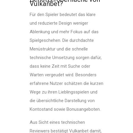
Vulkanbet?
Für den Spieler bedeutet das klare
und reduzierte Design weniger
Ablenkung und mehr Fokus auf das
Spielgeschehen. Die durchdachte
Menüstruktur und die schnelle
technische Umsetzung sorgen dafür,
dass keine Zeit mit Suche oder
Warten vergeudet wird. Besonders
erfahrene Nutzer schätzen die kurzen
Wege zu ihren Lieblingsspielen und
die übersichtliche Darstellung von
Kontostand sowie Bonusangeboten.
Aus Sicht eines technischen
Reviewers bestätigt Vulkanbet damit,