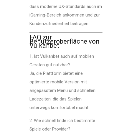
dass moderne UX-Standards auch im
iGaming-Bereich ankommen und zur
Kundenzufriedenheit beitragen.
FAQ zur
Benutzeroberfläche von
Vulkanbet
1. Ist Vulkanbet auch auf mobilen
Geräten gut nutzbar?
Ja, die Plattform bietet eine
optimierte mobile Version mit
angepasstem Menü und schnellen
Ladezeiten, die das Spielen
unterwegs komfortabel macht.
2. Wie schnell finde ich bestimmte
Spiele oder Provider?