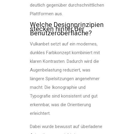
deutlich gegenüber durchschnittlichen
Plattformen aus.
Welche Designprinzipien
stecken hinter der
Benutzeroberfläche?
Vulkanbet setzt auf ein modernes,
dunkles Farbkonzept kombiniert mit
klaren Kontrasten. Dadurch wird die
Augenbelastung reduziert, was
längere Spielsitzungen angenehmer
macht. Die Ikonographie und
Typografie sind konsistent und gut
erkennbar, was die Orientierung
erleichtert.
Dabei wurde bewusst auf überladene