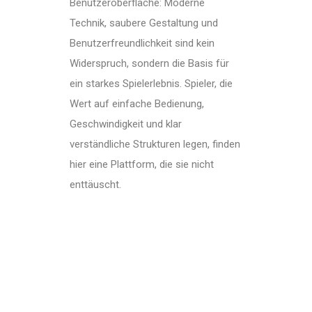
Benutzeroberfläche: Moderne
Technik, saubere Gestaltung und
Benutzerfreundlichkeit sind kein
Widerspruch, sondern die Basis für
ein starkes Spielerlebnis. Spieler, die
Wert auf einfache Bedienung,
Geschwindigkeit und klar
verständliche Strukturen legen, finden
hier eine Plattform, die sie nicht
enttäuscht.