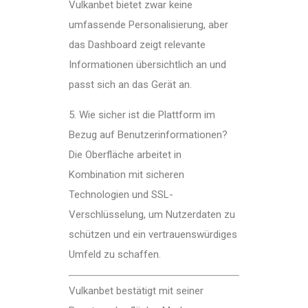
Vulkanbet bietet zwar keine
umfassende Personalisierung, aber
das Dashboard zeigt relevante
Informationen übersichtlich an und
passt sich an das Gerät an.
5. Wie sicher ist die Plattform im
Bezug auf Benutzerinformationen?
Die Oberfläche arbeitet in
Kombination mit sicheren
Technologien und SSL-
Verschlüsselung, um Nutzerdaten zu
schützen und ein vertrauenswürdiges
Umfeld zu schaffen.
Vulkanbet bestätigt mit seiner