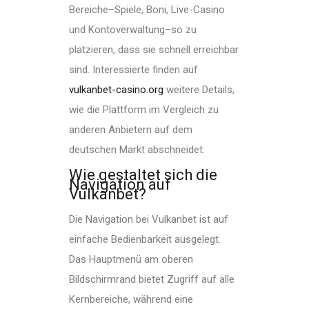
Bereiche–Spiele, Boni, Live-Casino
und Kontoverwaltung–so zu
platzieren, dass sie schnell erreichbar
sind. Interessierte finden auf
vulkanbet-casino.org
weitere Details,
wie die Plattform im Vergleich zu
anderen Anbietern auf dem
deutschen Markt abschneidet.
Wie gestaltet sich die
Navigation auf
Vulkanbet?
Die Navigation bei Vulkanbet ist auf
einfache Bedienbarkeit ausgelegt.
Das Hauptmenü am oberen
Bildschirmrand bietet Zugriff auf alle
Kernbereiche, während eine