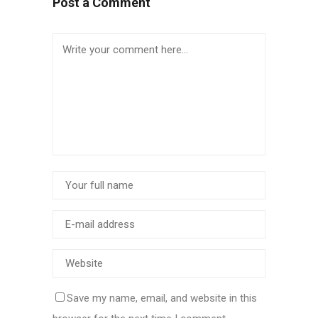
Post a Comment
Save my name, email, and website in this