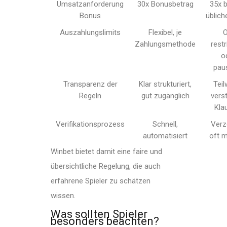
Umsatzanforderung
30x Bonusbetrag
35x b
Bonus
üblich
Auszahlungslimits
Flexibel, je
O
Zahlungsmethode
restr
o
pau
Transparenz der
Klar strukturiert,
Teil
Regeln
gut zugänglich
vers
Kla
Verifikationsprozess
Schnell,
Verz
automatisiert
oft m
Winbet bietet damit eine faire und
übersichtliche Regelung, die auch
erfahrene Spieler zu schätzen
wissen.
Was sollten Spieler
besonders beachten?