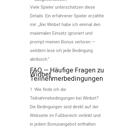
Viele Spieler unterschätzen diese
Details. Ein erfahrener Spieler erzählte
mir: „Bei Winbet habe ich einmal den
maximalen Einsatz ignoriert und
prompt meinen Bonus verloren —
seitdem lese ich jede Bedingung
akribisch.“
FAQ — Häufige Fragen zu
Winbet
Teilnehmerbedingungen
1. Wie finde ich die
Teilnahmebedingungen bei Winbet?
Die Bedingungen sind direkt auf der
Webseite im Fußbereich verlinkt und
in jedem Bonusangebot enthalten.