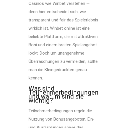
Casinos wie Winbet verstehen —
denn hier entscheidet sich, wie
transparent und fair das Spielerlebnis
wirklich ist. Winbet online ist eine
beliebte Plattform, die mit attraktiven
Boni und einem breiten Spielangebot
lockt. Doch um unangenehme
Überraschungen zu vermeiden, sollte
man die Kleingedruckten genau
kennen.
Was sind
Teilnehmerbedingungen
und warum sind sie
wichtig?
Teilnehmerbedingungen regeln die
Nutzung von Bonusangeboten, Ein-
und Auszahlungen sowie das