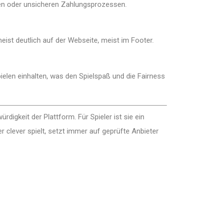
gen oder unsicheren Zahlungsprozessen.
ist deutlich auf der Webseite, meist im Footer.
pielen einhalten, was den Spielspaß und die Fairness
rdigkeit der Plattform. Für Spieler ist sie ein
 clever spielt, setzt immer auf geprüfte Anbieter