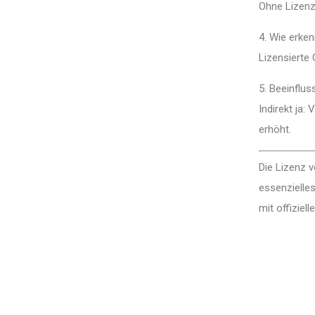
Ohne Lizenz
4. Wie erken
Lizensierte
5. Beeinflus
Indirekt ja:
erhöht.
Die Lizenz v
essenzielles
mit offiziel