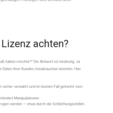
 Lizenz achten?
Spaß haben möchte?“ Die Antwort ist eindeutig: Ja.
die Daten ihrer Kunden missbrauchen könnten. Hier
en sicher verwahrt und im besten Fall getrennt vom
rhindert Manipulationen.
ezogen werden — etwa durch die Schlichtungsstellen