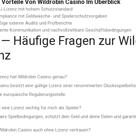
 Vorteile Von Wildrobin Casino Im Überblick
EU-Lizenz mit hohem Schutzstandard
mpliance mit Geldwäsche- und Spielerschutzvorgaben
ige externe Audits und Prüfberichte
ente Kommunikation und nachvollziehbare Geschäftsbedingungen
— Häufige Fragen zur Wi
nz
izenz hat Wildrobin Casino genau?
asino besitzt eine gültige Lizenz einer renommierten Glücksspielbeh
e europäische Regulierungsstelle.
 eine Lizenz wichtig für mich als Spieler?
faire Spielbedingungen, schützt dein Geld und deine Daten und garantie
 Wildrobin Casino auch ohne Lizenz vertrauen?