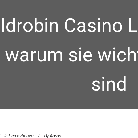
ldrobin Casino L
 warum sie wicht
sind
In
Без рубрики
By
floran