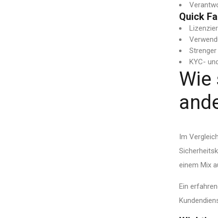
Verantwor
Quick Fa
Lizenzie
Verwendun
Strenge
KYC- und
Wie 
ande
Im Vergleic
Sicherheits
einem Mix a
Ein erfahre
Kundendiens