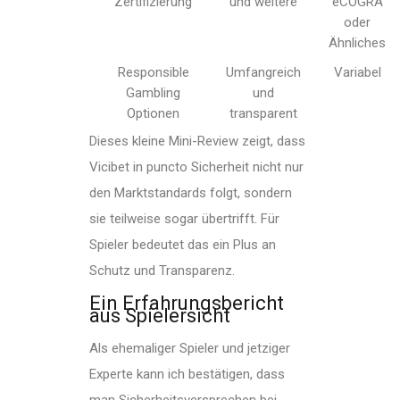
Zertifizierung
und weitere
eCOGRA
oder
Ähnliches
Responsible
Umfangreich
Variabel
Gambling
und
Optionen
transparent
Dieses kleine Mini-Review zeigt, dass
Vicibet in puncto Sicherheit nicht nur
den Marktstandards folgt, sondern
sie teilweise sogar übertrifft. Für
Spieler bedeutet das ein Plus an
Schutz und Transparenz.
Ein Erfahrungsbericht
aus Spielersicht
Als ehemaliger Spieler und jetziger
Experte kann ich bestätigen, dass