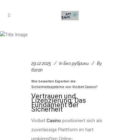
Wie bewerten Experten die
Sicherheitssysteme von
Vicibet Casino?
29.12.2025
In
Без рубрики
By
floran
Wie bewerten Experten die
Sicherheitssysteme von Vicibet Casino?
Vertrauen und
Lizenzierung: Das
Fundament der
Sicherheit
Vicibet
Casino
positioniert sich als
zuverlässige Plattform im hart
umkämpften Online-