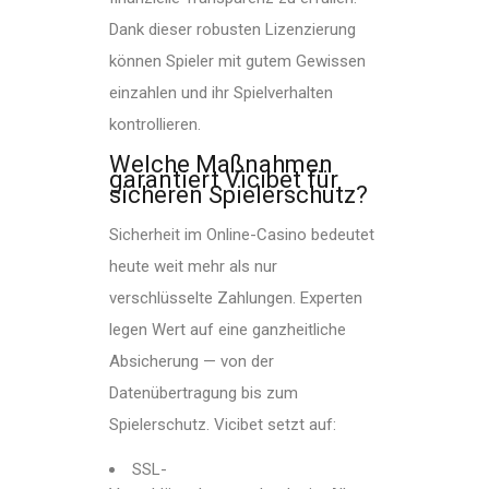
Dank dieser robusten Lizenzierung
können Spieler mit gutem Gewissen
einzahlen und ihr Spielverhalten
kontrollieren.
Welche Maßnahmen
garantiert Vicibet für
sicheren Spielerschutz?
Sicherheit im Online-Casino bedeutet
heute weit mehr als nur
verschlüsselte Zahlungen. Experten
legen Wert auf eine ganzheitliche
Absicherung — von der
Datenübertragung bis zum
Spielerschutz. Vicibet setzt auf:
SSL-