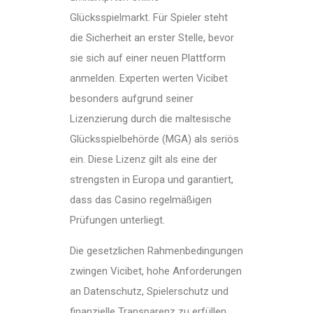
Glücksspielmarkt. Für Spieler steht
die Sicherheit an erster Stelle, bevor
sie sich auf einer neuen Plattform
anmelden. Experten werten Vicibet
besonders aufgrund seiner
Lizenzierung durch die maltesische
Glücksspielbehörde (MGA) als seriös
ein. Diese Lizenz gilt als eine der
strengsten in Europa und garantiert,
dass das Casino regelmäßigen
Prüfungen unterliegt.
Die gesetzlichen Rahmenbedingungen
zwingen Vicibet, hohe Anforderungen
an Datenschutz, Spielerschutz und
finanzielle Transparenz zu erfüllen.