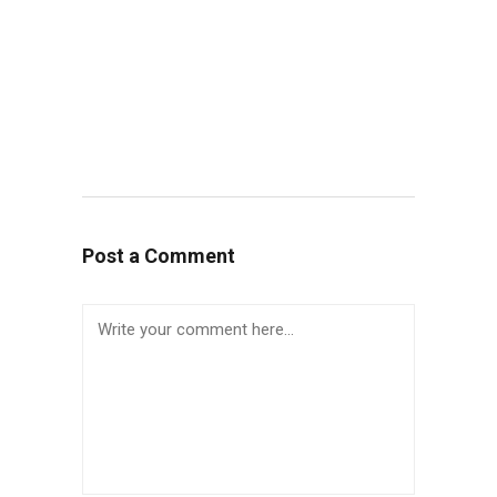
Post a Comment