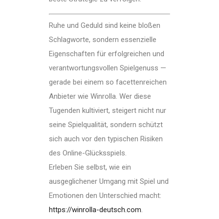
Ruhe und Geduld sind keine bloßen
Schlagworte, sondern essenzielle
Eigenschaften für erfolgreichen und
verantwortungsvollen Spielgenuss —
gerade bei einem so facettenreichen
Anbieter wie Winrolla. Wer diese
Tugenden kultiviert, steigert nicht nur
seine Spielqualität, sondern schützt
sich auch vor den typischen Risiken
des Online-Glücksspiels.
Erleben Sie selbst, wie ein
ausgeglichener Umgang mit Spiel und
Emotionen den Unterschied macht:
https://winrolla-deutsch.com
.