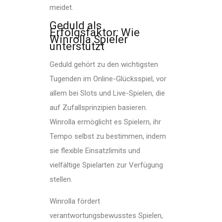
meidet.
Geduld als
Erfolgsfaktor: Wie
Winrolla Spieler
unterstützt
Geduld gehört zu den wichtigsten
Tugenden im Online-Glücksspiel, vor
allem bei Slots und Live-Spielen, die
auf Zufallsprinzipien basieren.
Winrolla ermöglicht es Spielern, ihr
Tempo selbst zu bestimmen, indem
sie flexible Einsatzlimits und
vielfältige Spielarten zur Verfügung
stellen.
Winrolla fördert
verantwortungsbewusstes Spielen,