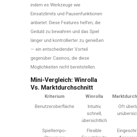
indem es Werkzeuge wie
Einsatzlimits und Pausenfunktionen
anbietet. Diese Features helfen, die
Geduld zu bewahren und das Spiel
länger und kontrollierter zu genießen
— ein entscheidender Vorteil
gegenüber Casinos, die diese
Möglichkeiten nicht bereitstellen.
Mini-Vergleich: Winrolla
Vs. Marktdurchschnitt
Kriterium
Winrolla
Marktdurch
Benutzeroberfläche
Intuitiv,
Oft überl
schnell,
unübersic
übersichtlich
Spieltempo-
Flexible
Eingeschr