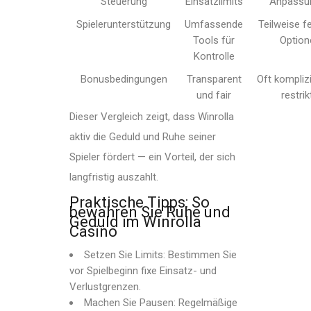
Steuerung
Einsatzlimits
Anpassu
Spielerunterstützung
Umfassende
Teilweise f
Tools für
Option
Kontrolle
Bonusbedingungen
Transparent
Oft kompliz
und fair
restrik
Dieser Vergleich zeigt, dass Winrolla
aktiv die Geduld und Ruhe seiner
Spieler fördert — ein Vorteil, der sich
langfristig auszahlt.
Praktische Tipps: So
bewahren Sie Ruhe und
Geduld im Winrolla
Casino
Setzen Sie Limits: Bestimmen Sie
vor Spielbeginn fixe Einsatz- und
Verlustgrenzen.
Machen Sie Pausen: Regelmäßige