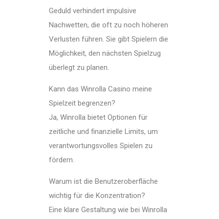
Geduld verhindert impulsive
Nachwetten, die oft zu noch höheren
Verlusten führen. Sie gibt Spielern die
Möglichkeit, den nächsten Spielzug
überlegt zu planen.
Kann das Winrolla Casino meine
Spielzeit begrenzen?
Ja, Winrolla bietet Optionen für
zeitliche und finanzielle Limits, um
verantwortungsvolles Spielen zu
fördern.
Warum ist die Benutzeroberfläche
wichtig für die Konzentration?
Eine klare Gestaltung wie bei Winrolla