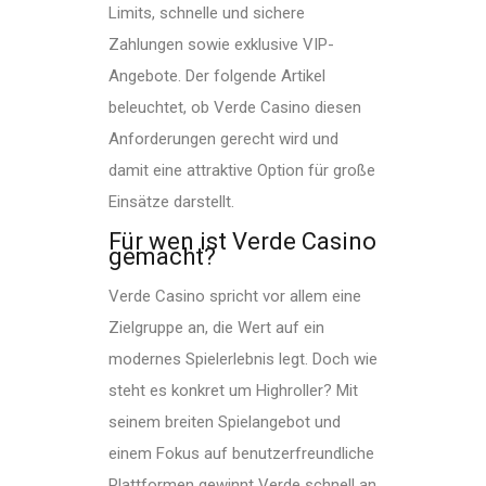
Limits, schnelle und sichere
Zahlungen sowie exklusive VIP-
Angebote. Der folgende Artikel
beleuchtet, ob Verde Casino diesen
Anforderungen gerecht wird und
damit eine attraktive Option für große
Einsätze darstellt.
Für wen ist Verde Casino
gemacht?
Verde Casino spricht vor allem eine
Zielgruppe an, die Wert auf ein
modernes Spielerlebnis legt. Doch wie
steht es konkret um Highroller? Mit
seinem breiten Spielangebot und
einem Fokus auf benutzerfreundliche
Plattformen gewinnt Verde schnell an