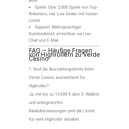
Boni
Spiele: Über 2.000 Spiele von Top-
Anbietern, inkl. Live Dealer mit hohen
Limits
Support: Mehrsprachiger
Kundendienst, erreichbar via Live-
Chat und E-Mail
FAQ — Häufige Fragen
von Highrollern zu Verde
Casino
1. Sind die Auszahlungslimits beim
Verde Casino ausreichend für
Highroller?
Ja, mit bis zu 15.000 € über E-Wallets
und unbegrenzten
Banküberweisungen sind die Limits
für viele Highroller attraktiv.