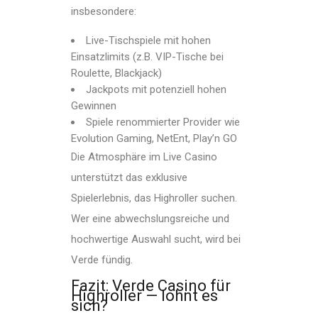
insbesondere:
Live-Tischspiele mit hohen
Einsatzlimits (z.B. VIP-Tische bei
Roulette, Blackjack)
Jackpots mit potenziell hohen
Gewinnen
Spiele renommierter Provider wie
Evolution Gaming, NetEnt, Play’n GO
Die Atmosphäre im Live Casino
unterstützt das exklusive
Spielerlebnis, das Highroller suchen.
Wer eine abwechslungsreiche und
hochwertige Auswahl sucht, wird bei
Verde fündig.
Fazit: Verde Casino für
Highroller — lohnt es
sich?