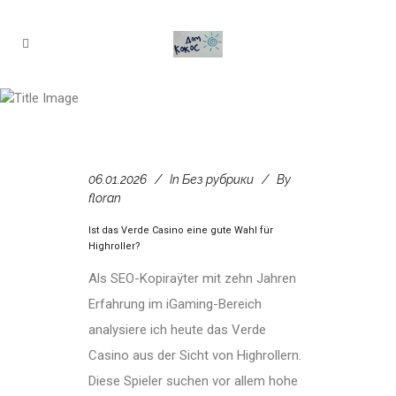
Ist das Verde Casino eine
gute Wahl für Highroller?
06.01.2026
In
Без рубрики
By
floran
Ist das Verde Casino eine gute Wahl für
Highroller?
Als SEO-Kopiraÿter mit zehn Jahren
Erfahrung im iGaming-Bereich
analysiere ich heute das Verde
Casino aus der Sicht von Highrollern.
Diese Spieler suchen vor allem hohe