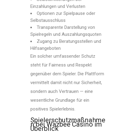
Einzahlungen und Verlusten
Optionen zur Spielpause oder
Selbstausschluss
Transparente Darstellung von
Spielregeln und Auszahlungsquoten
Zugang zu Beratungsstellen und
Hilfsangeboten
Ein solcher umfassender Schutz
steht für Fairness und Respekt
gegenüber dem Spieler. Die Plattform
vermittelt damit nicht nur Sicherheit,
sondern auch Vertrauen — eine
wesentliche Grundlage für ein
positives Spielerlebnis.
Spielerschutzmaßnahme
n bei Wazbee Casino im
Überblick