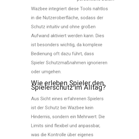
Wazbee integriert diese Tools nahtlos
in die Nutzeroberfläche, sodass der
Schutz intuitiv und ohne großen
Aufwand aktiviert werden kann. Dies
ist besonders wichtig, da komplexe
Bedienung oft dazu führt, dass
Spieler Schutzmaßnahmen ignorieren
oder umgehen.
Wie erleben Spieler den
Spielerschutz im Alltag?
Aus Sicht eines erfahrenen Spielers
ist der Schutz bei Wazbee kein
Hindernis, sondern ein Mehrwert. Die
Limits sind flexibel und anpassbar,
was die Kontrolle über eigenes