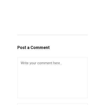
Post a Comment