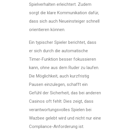
Spielverhalten erleichtert. Zudem
sorgt die klare Kommunikation dafür,
dass sich auch Neueinsteiger schnell
orientieren können.
Ein typischer Spieler berichtet, dass
er sich durch die automatische
Timer-Funktion besser fokussieren
kann, ohne aus dem Ruder zu laufen.
Die Möglichkeit, auch kurzfristig
Pausen einzulegen, schafft ein
Gefühl der Sicherheit, das bei anderen
Casinos oft fehlt. Dies zeigt, dass
verantwortungsvolles Spielen bei
Wazbee gelebt wird und nicht nur eine
Compliance-Anforderung ist.