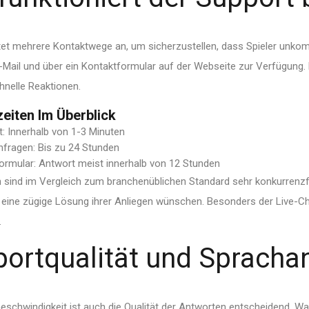
et mehrere Kontaktwege an, um sicherzustellen, dass Spieler unkompl
-Mail und über ein Kontaktformular auf der Webseite zur Verfügung. 
hnelle Reaktionen.
eiten Im Überblick
t: Innerhalb von 1-3 Minuten
nfragen: Bis zu 24 Stunden
ormular: Antwort meist innerhalb von 12 Stunden
n sind im Vergleich zum branchenüblichen Standard sehr konkurrenz
ie eine zügige Lösung ihrer Anliegen wünschen. Besonders der Live-C
.
ortqualität und Spracha
eschwindigkeit ist auch die Qualität der Antworten entscheidend. Waz