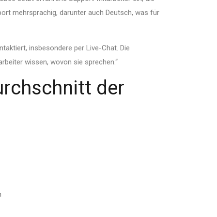
ort mehrsprachig, darunter auch Deutsch, was für
taktiert, insbesondere per Live-Chat. Die
rbeiter wissen, wovon sie sprechen.“
urchschnitt der
h