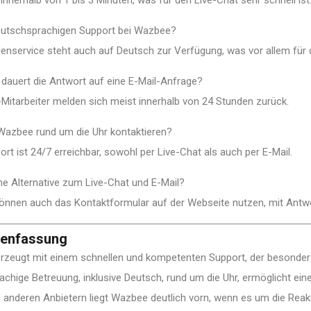
 innerhalb von 1 bis 3 Minuten, was für den Live-Chat sehr schnell ist
deutschsprachigen Support bei Wazbee?
denservice steht auch auf Deutsch zur Verfügung, was vor allem für 
 dauert die Antwort auf eine E-Mail-Anfrage?
-Mitarbeiter melden sich meist innerhalb von 24 Stunden zurück.
 Wazbee rund um die Uhr kontaktieren?
ort ist 24/7 erreichbar, sowohl per Live-Chat als auch per E-Mail.
ine Alternative zum Live-Chat und E-Mail?
 können auch das Kontaktformular auf der Webseite nutzen, mit Antw
enfassung
zeugt mit einem schnellen und kompetenten Support, der besonders 
achige Betreuung, inklusive Deutsch, rund um die Uhr, ermöglicht ei
u anderen Anbietern liegt Wazbee deutlich vorn, wenn es um die Reak