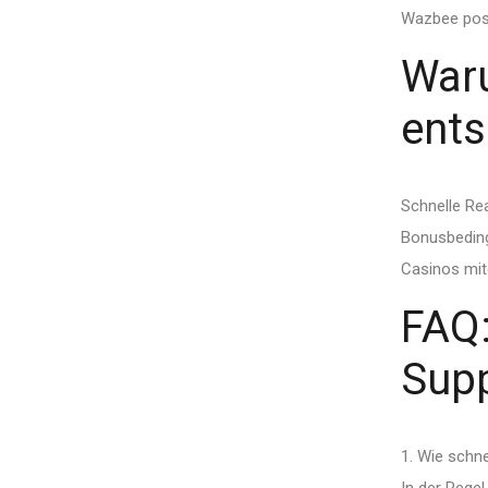
Wazbee posit
War
ents
Schnelle Re
Bonusbeding
Casinos mit
FAQ:
Sup
1. Wie schne