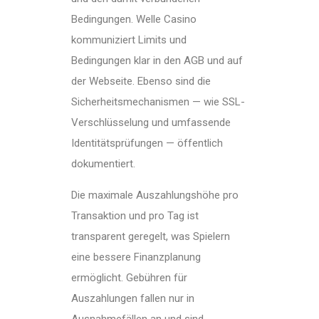
Bedingungen. Welle Casino
kommuniziert Limits und
Bedingungen klar in den AGB und auf
der Webseite. Ebenso sind die
Sicherheitsmechanismen — wie SSL-
Verschlüsselung und umfassende
Identitätsprüfungen — öffentlich
dokumentiert.
Die maximale Auszahlungshöhe pro
Transaktion und pro Tag ist
transparent geregelt, was Spielern
eine bessere Finanzplanung
ermöglicht. Gebühren für
Auszahlungen fallen nur in