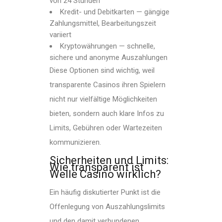
von 24 Stunden
Kredit- und Debitkarten — gängige
Zahlungsmittel, Bearbeitungszeit
variiert
Kryptowährungen — schnelle,
sichere und anonyme Auszahlungen
Diese Optionen sind wichtig, weil
transparente Casinos ihren Spielern
nicht nur vielfältige Möglichkeiten
bieten, sondern auch klare Infos zu
Limits, Gebühren oder Wartezeiten
kommunizieren.
Sicherheiten und Limits:
Wie transparent ist
Welle Casino wirklich?
Ein häufig diskutierter Punkt ist die
Offenlegung von Auszahlungslimits
und den damit verbundenen