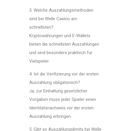
3. Welche Auszahlungsmethoden
sind bei Welle Casino am
schnellsten?
Kryptowährungen und E-Wallets
bieten die schnellsten Auszahlungen
und sind besonders praktisch für
Vielspieler.
4. Ist die Verifizierung vor der ersten
Auszahlung obligatorisch?
Ja, zur Einhaltung gesetzlicher
Vorgaben muss jeder Spieler einen
Identitätsnachweis vor der ersten
Auszahlung erbringen.
5. Gibt es Auszahlungslimits bei Welle