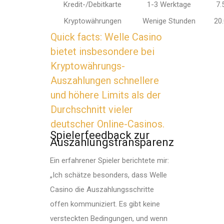
Kredit-/Debitkarte
1-3 Werktage
7.
Kryptowährungen
Wenige Stunden
20
Quick facts: Welle Casino
bietet insbesondere bei
Kryptowährungs-
Auszahlungen schnellere
und höhere Limits als der
Durchschnitt vieler
deutscher Online-Casinos.
Spielerfeedback zur
Auszahlungstransparenz
Ein erfahrener Spieler berichtete mir:
„Ich schätze besonders, dass Welle
Casino die Auszahlungsschritte
offen kommuniziert. Es gibt keine
versteckten Bedingungen, und wenn