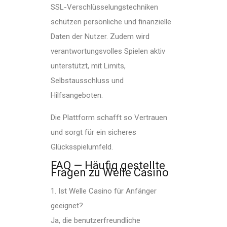
SSL-Verschlüsselungstechniken
schützen persönliche und finanzielle
Daten der Nutzer. Zudem wird
verantwortungsvolles Spielen aktiv
unterstützt, mit Limits,
Selbstausschluss und
Hilfsangeboten.
Die Plattform schafft so Vertrauen
und sorgt für ein sicheres
Glücksspielumfeld.
FAQ — Häufig gestellte
Fragen zu Welle Casino
1. Ist Welle Casino für Anfänger
geeignet?
Ja, die benutzerfreundliche