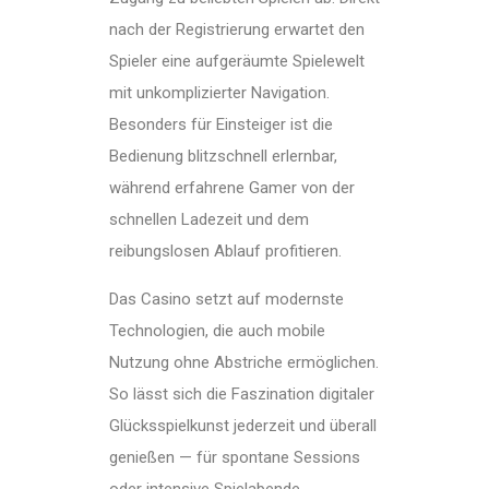
nach der Registrierung erwartet den
Spieler eine aufgeräumte Spielewelt
mit unkomplizierter Navigation.
Besonders für Einsteiger ist die
Bedienung blitzschnell erlernbar,
während erfahrene Gamer von der
schnellen Ladezeit und dem
reibungslosen Ablauf profitieren.
Das Casino setzt auf modernste
Technologien, die auch mobile
Nutzung ohne Abstriche ermöglichen.
So lässt sich die Faszination digitaler
Glücksspielkunst jederzeit und überall
genießen — für spontane Sessions