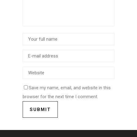
Save my name, email, and website in this
browser for the next time I comment.