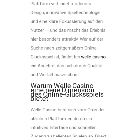
Plattform verbindet modernes
Design, innovative Spieltechnologie
und eine klare Fokussierung auf den
Nutzer — und das macht das Erlebnis
hier besonders attraktiv. Wer auf der
Suche nach zeitgemäßem Online-
Glücksspiel ist, findet bei
welle casino
ein Angebot, das sich durch Qualität
und Vielfalt auszeichnet.
Warum Welle Casino
eine neue Dimension
des Online-Glücksspiels
bietet
Welle Casino hebt sich vom Gros der
üblichen Plattformen durch ein
intuitives Interface und schnellen
Zugang zu beliebten Spielen ab. Direkt