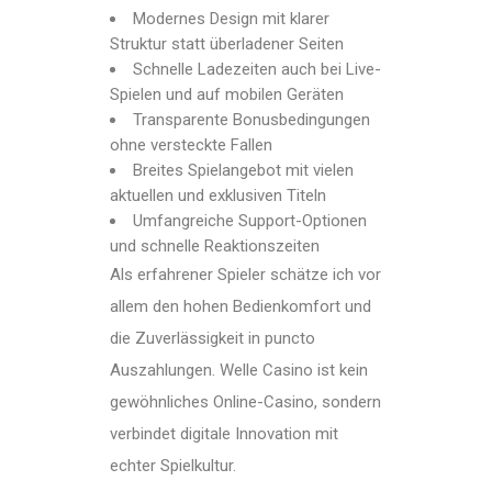
Modernes Design mit klarer
Struktur statt überladener Seiten
Schnelle Ladezeiten auch bei Live-
Spielen und auf mobilen Geräten
Transparente Bonusbedingungen
ohne versteckte Fallen
Breites Spielangebot mit vielen
aktuellen und exklusiven Titeln
Umfangreiche Support-Optionen
und schnelle Reaktionszeiten
Als erfahrener Spieler schätze ich vor
allem den hohen Bedienkomfort und
die Zuverlässigkeit in puncto
Auszahlungen. Welle Casino ist kein
gewöhnliches Online-Casino, sondern
verbindet digitale Innovation mit
echter Spielkultur.