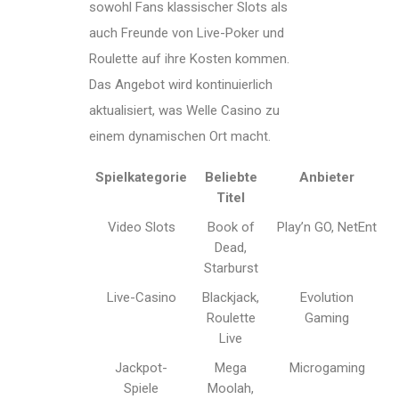
sowohl Fans klassischer Slots als
auch Freunde von Live-Poker und
Roulette auf ihre Kosten kommen.
Das Angebot wird kontinuierlich
aktualisiert, was Welle Casino zu
einem dynamischen Ort macht.
Spielkategorie
Beliebte
Anbieter
Titel
Video Slots
Book of
Play’n GO, NetEnt
Dead,
Starburst
Live-Casino
Blackjack,
Evolution
Roulette
Gaming
Live
Jackpot-
Mega
Microgaming
Spiele
Moolah,