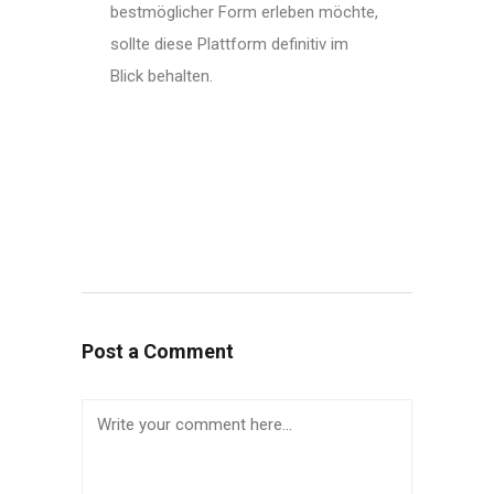
bestmöglicher Form erleben möchte,
sollte diese Plattform definitiv im
Blick behalten.
Post a Comment