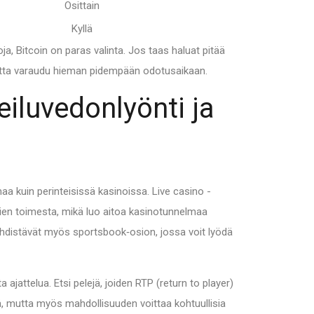
Osittain
Kyllä
a, Bitcoin on paras valinta. Jos taas haluat pitää
, mutta varaudu hieman pidempään odotusaikaan.
eiluvedonlyönti ja
maa kuin perinteisissä kasinoissa. Live casino -
kajien toimesta, mikä luo aitoa kasinotunnelmaa
hdistävät myös sportsbook‑osion, jossa voit lyödä
a ajattelua. Etsi pelejä, joiden RTP (return to player)
tystä, mutta myös mahdollisuuden voittaa kohtuullisia