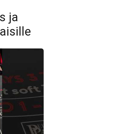
s ja
isille