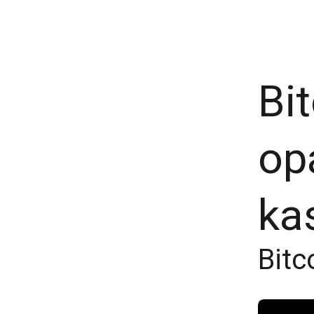
Bi
op
kas
Bitc