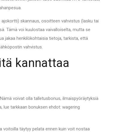
 rahanpesua.
jokortti) skannaus, osoitteen vahvistus (lasku tai
ssä. Tämä voi kuulostaa vaivalloiselta, mutta se
 jakaa henkilökohtaisia tietoja, tarkista, että
sähköpostin vahvistus.
itä kannattaa
. Nämä voivat olla talletusbonus, ilmaispyöräytyksiä
tta, lue tarkkaan bonuksen ehdot: wagering
 voitoilla täytyy pelata ennen kuin voit nostaa