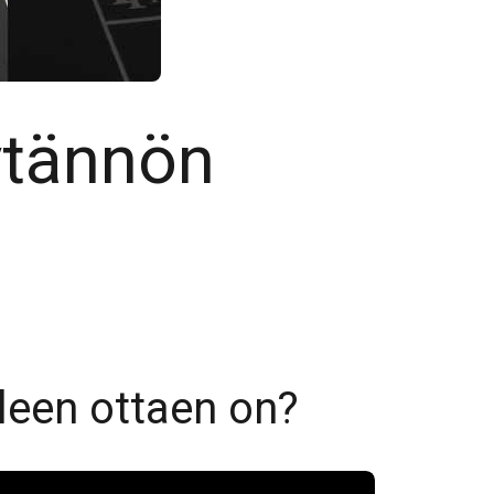
ytännön
lleen ottaen on?