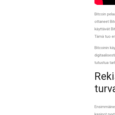
Bitcoin pela
ottaneet Bit
käyttävät Bi
Tämä tuo eri
Bitcoinin kä
digitaalises
tutustua ta
Reki
turv
Ensimmäinen
kasinot pyyt