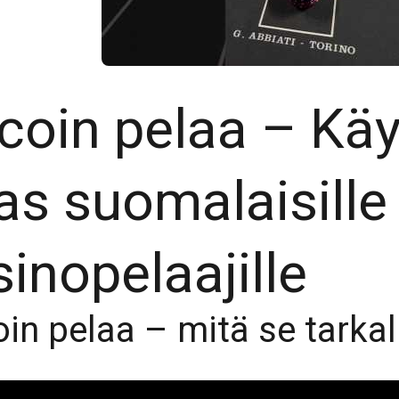
tcoin pelaa – Kä
as suomalaisille
inopelaajille
oin pelaa – mitä se tarka