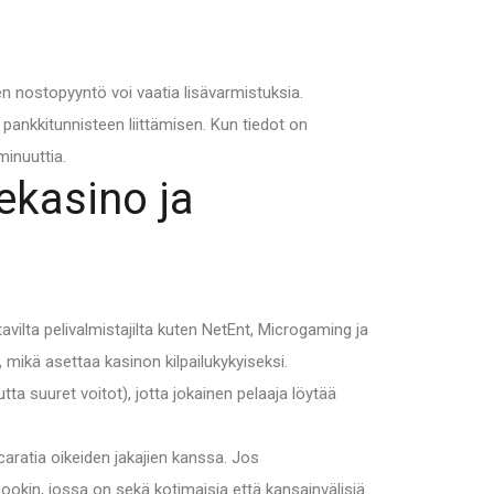
n nostopyyntö voi vaatia lisävarmistuksia.
pankkitunnisteen liittämisen. Kun tiedot on
inuuttia.
vekasino ja
tavilta pelivalmistajilta kuten NetEnt, Microgaming ja
 mikä asettaa kasinon kilpailukykyiseksi.
utta suuret voitot), jotta jokainen pelaaja löytää
ccaratia oikeiden jakajien kanssa. Jos
ookin, jossa on sekä kotimaisia että kansainvälisiä