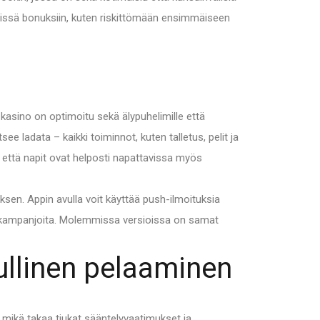
tävissä bonuksiin, kuten riskittömään ensimmäiseen
 kasino on optimoitu sekä älypuhelimille että
tsee ladata – kaikki toiminnot, kuten talletus, pelit ja
, että napit ovat helposti napattavissa myös
ksen. Appin avulla voit käyttää push-ilmoituksia
sti kampanjoita. Molemmissa versioissa on samat
uullinen pelaaminen
, mikä takaa tiukat sääntelyvaatimukset ja