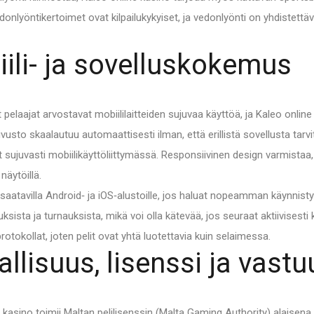
edonlyöntikertoimet ovat kilpailukykyiset, ja vedonlyönti on yhdistet
ili- ja sovelluskokemus
pelaajat arvostavat mobiililaitteiden sujuvaa käyttöä, ja Kaleo online
Sivusto skaalautuu automaattisesti ilman, että erillistä sovellusta tarvi
at sujuvasti mobiilikäyttöliittymässä. Responsiivinen design varmistaa
näytöillä.
saatavilla Android‑ ja iOS‑alustoille, jos haluat nopeamman käynnisty
ksista ja turnauksista, mikä voi olla kätevää, jos seuraat aktiivise
protokollat, joten pelit ovat yhtä luotettavia kuin selaimessa.
allisuus, lisenssi ja vast
 kasino toimii Maltan pelilisenssin (Malta Gaming Authority) alaisena