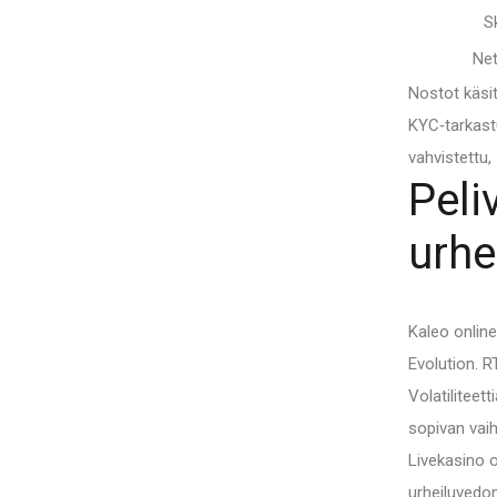
Sk
Net
Nostot käsi
KYC‑tarkastu
vahvistettu
Peli
urhe
Kaleo online
Evolution. R
Volatiliteet
sopivan vai
Livekasino o
urheiluvedon