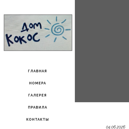
ГЛАВНАЯ
НОМЕРА
ГАЛЕРЕЯ
ПРАВИЛА
КОНТАКТЫ
04.06.2026