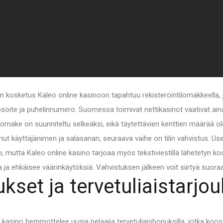
 kosketus Kaleo online kasinoon tapahtuu rekisteröintilomakkeella, 
soite ja puhelinnumero. Suomessa toimivat nettikasinot vaativat ain
omake on suunniteltu selkeäksi, eikä täytettävien kenttien määrää ole liio
nut käyttäjänimen ja salasanan, seuraava vaihe on tilin vahvistus. U
, mutta Kaleo online kasino tarjoaa myös tekstiviestillä lähetetyn k
ta ja ehkäisee väärinkäytöksiä. Vahvistuksen jälkeen voit siirtyä suora
kset ja tervetuliaistarjo
 kasino hemmottelee uusia pelaajia tervetuliaisbonuksilla, jotka koo