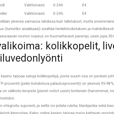
rill
Välittömästi
0‑24 h
0 €
eller
Välittömästi
0‑24 h
0 €
tellään yleensä samassa tahdissa kuin talletukset, mutta ensimmäine
s (tunnetko asiakkaasi) sisältää henkilötodistuksen ja mahdollisesti 
, seuraavan noston nopeus on huomattavasti parempi, usein jopa 30 m
valikoima: kolikkopelit, li
iluvedonlyönti
 kasino tarjoaa satoja kolikkopelejä, joista suurin osa on peräisin joh
TP‑prosentti (peliin kohdistuva palautusprosentti) on yleensä 95‑98 %,
tia on valikoitu kevyistä (pienet voitot usein) korkeisiin (harvemmat, m
htoehdon.
n integroitu sujuvasti, ja siellä voi pelata ruletia, blackjackia sekä ba
lyönti kiinnostaa, Kaleo online kasino tarjoaa myös kattavan sportsb