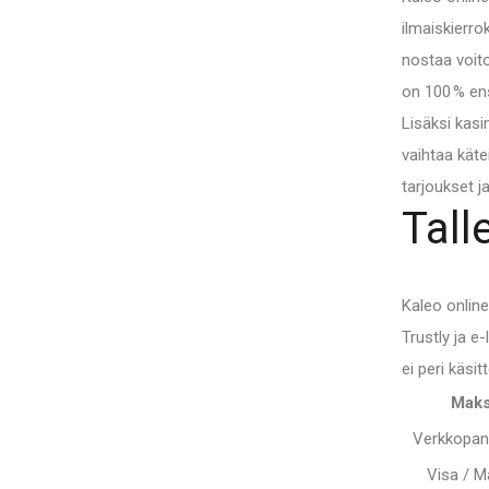
ilmaiskierro
nostaa voito
on 100 % en
Lisäksi kasi
vaihtaa käte
tarjoukset j
Tall
Kaleo online
Trustly ja e
ei peri käsi
Maks
Verkkopank
Visa / M