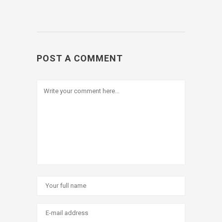
POST A COMMENT