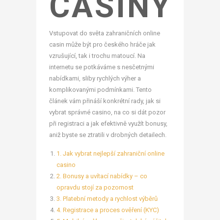
CASINY
Vstupovat do světa zahraničních online
casin může být pro českého hráče jak
vzrušující, tak i trochu matoucí. Na
internetu se potkáváme s nesčetnými
nabídkami, sliby rychlých výher a
komplikovanými podmínkami. Tento
článek vám přináší konkrétní rady, jak si
vybrat správné casino, na co si dát pozor
při registraci a jak efektivně využít bonusy,
aniž byste se ztratili v drobných detailech.
1. Jak vybrat nejlepší zahraniční online
casino
2. Bonusy a uvítací nabídky – co
opravdu stojí za pozornost
3. Platební metody a rychlost výběrů
4. Registrace a proces ověření (KYC)