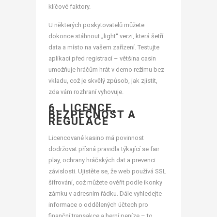
klíčové faktory.
U některých poskytovatelů můžete
dokonce stáhnout „light“ verzi, která šetří
data a místo na vašem zařízení. Testujte
aplikaci před registrací – většina casin
umožňuje hráčům hrát v demo režimu bez
vkladu, což je skvělý způsob, jak zjistit,
zda vám rozhraní vyhovuje.
6. LICENCE,
BEZPEČNOST A
REGULACE
Licencované kasino má povinnost
dodržovat přísná pravidla týkající se fair
play, ochrany hráčských dat a prevenci
závislosti. Ujistěte se, že web používá SSL
šifrování, což můžete ověřit podle ikonky
zámku v adresním řádku. Dále vyhledejte
informace o oddělených účtech pro
finanční transakce a herní peníze – to