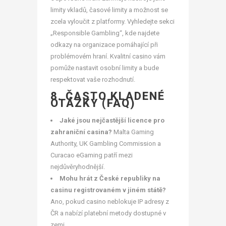
limity vkladů, časové limity a možnost se
zcela vyloučit z platformy. Vyhledejte sekci
„Responsible Gambling“, kde najdete
odkazy na organizace pomáhající při
problémovém hraní. Kvalitní casino vám
pomůže nastavit osobní limity a bude
respektovat vaše rozhodnutí.
8. ČASTO KLADENÉ
OTÁZKY (FAQ)
Jaké jsou nejčastější licence pro
zahraniční casina?
Malta Gaming
Authority, UK Gambling Commission a
Curacao eGaming patří mezi
nejdůvěryhodnější.
Mohu hrát z České republiky na
casinu registrovaném v jiném státě?
Ano, pokud casino neblokuje IP adresy z
ČR a nabízí platební metody dostupné v
zemi.