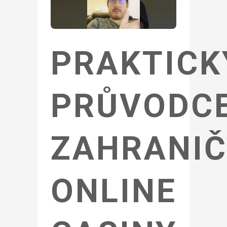
PRAKTICK
PRŮVODC
ZAHRANIČ
ONLINE