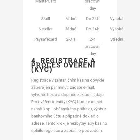
MasterCard
pracovní
dny
Skrill
žádné
Do 24 h
Vysoká
Neteller
žádné
Do 24 h
Vysoká
Paysafecard
2‑3 %
2‑4
Střední
pracovní
dny
4. REGISTRACE A
PROCES OVĚŘENÍ
(KYC)
Registrace v zahraničním kasinu obvykle
zabere jen pár minut: zadáte e‑mail,
vytvoříte heslo a doplníte základní údaje.
Pro ověření identity (KYC) budete muset
nahrát kopii občanského průkazu, výpis z
bankovního účtu a případně doklad o
adrese. Tento krok je nezbytný, aby kasino
splnilo regulace a zabránilo podvodům.