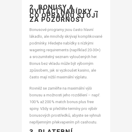
2. BONUSY A
UVÍTACÍ NABÍDKY –
CO OPRAVDU STOJÍ
ZA POZORNOST
Bonusové programy jsou často hlavní
lákadlo, ale mnohdy skrývají komplikované
podmínky. Hledejte nabídky s nízkými
wagering requirements (například 20‑30×)
a srozumitelný seznam vyloučených her.
Bonus bez vkladu může být výborným
způsobem, jak si vyzkoušet kasino, ale
často mají nižší maximální výplatu.
Rovněž se zaměřte na maximální výši
bonusu a možnosti jeho rozdělení – např.
100 % až 200 % match bonus plus free
spiny. Vždy si přečtěte termíny pro výběr
bonusových prostředků, abyste se vyhnuli
nepříjemným překvapením při cashoutu.
3. PLATEBNÍ