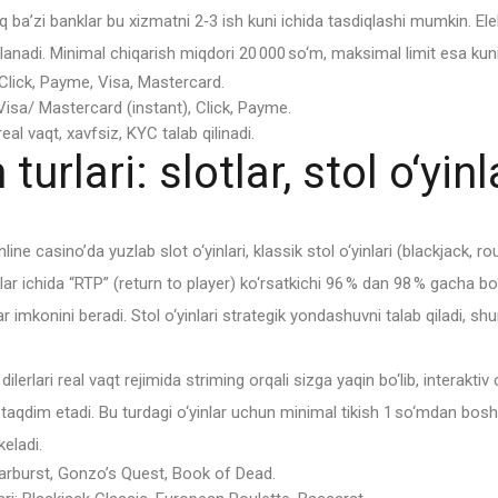
q ba’zi banklar bu xizmatni 2‑3 ish kuni ichida tasdiqlashi mumkin. E
lanadi. Minimal chiqarish miqdori 20 000 so‘m, maksimal limit esa kun
Click, Payme, Visa, Mastercard.
Visa/ Mastercard (instant), Click, Payme.
real vaqt, xavfsiz, KYC talab qilinadi.
 turlari: slotlar, stol o‘yin
online casino’da yuzlab slot o‘yinlari, klassik stol o‘yinlari (blackjack, ro
lar ichida “RTP” (return to player) ko‘rsatkichi 96 % dan 98 % gacha bo‘
ar imkonini beradi. Stol o‘yinlari strategik yondashuvni talab qiladi,
dilerlari real vaqt rejimida striming orqali sizga yaqin bo‘lib, interakti
 taqdim etadi. Bu turdagi o‘yinlar uchun minimal tikish 1 so‘mdan bo
eladi.
Starburst, Gonzo’s Quest, Book of Dead.