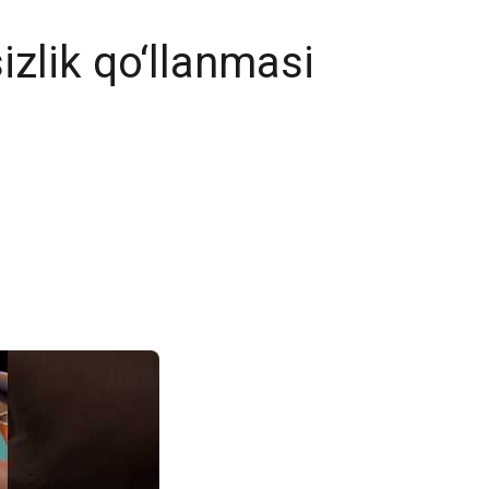
izlik qo‘llanmasi