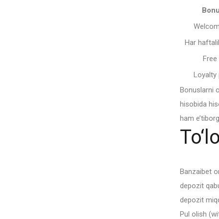
Bonu
Welcom
Har haftal
Free
Loyalty
Bonuslarni ol
hisobida hi
ham e’tiborg
To‘l
Ban­za­i­bet
depozit qabu
depozit miq
Pul olish (w