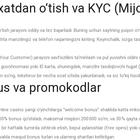
xatdan o‘tish va KYC (Mij
‘tish jarayoni oddiy va tez bajariladi. Buning uchun saytning yuqori o
hta manzilingiz va telefon raqamingizni kiriting. Keyinchalik, sizga tasd
ur Customer) jarayoni xavfsizlikni ta’minlash va pul yuvishni oldini
 guvohnomasi yoki ID karta, shuningdek, manzilni tasdiqlovchi hujjat (k
 so‘ng, tekshiruv bir necha soat ichida yakunlanadi, va siz to‘liq hisob
us va promokodlar
 online casino yangi o‘yinchilarga “welcome bonus” shaklida katta imkon
0% bonus qo‘shiladi, maksimal miqdori 200 000 so‘m, va 30 % qayta o‘
 bir haftalik turnirda ishtirok etish, bepul aylanishlar (free spins) yok
alda mavjud bonus turlari va ularning shartlari keltirilgan: