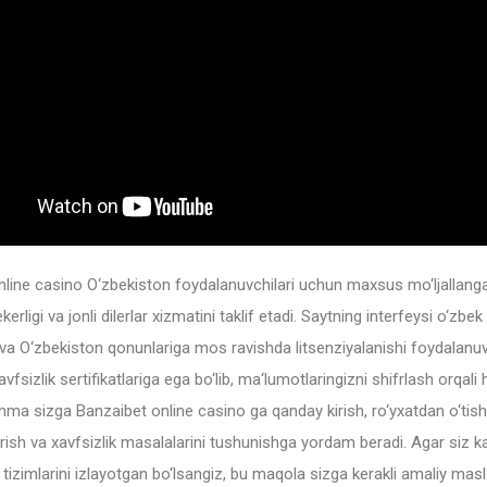
 online casino O‘zbekiston foydalanuvchilari uchun maxsus mo‘ljallangan
rligi va jonli dilerlar xizmatini taklif etadi. Saytning interfeysi o‘zbek t
i va O‘zbekiston qonunlariga mos ravishda litsenziyalanishi foydalanuv
vfsizlik sertifikatlariga ega bo‘lib, ma‘lumotlaringizni shifrlash orqali 
nma sizga Banzaibet online casino ga qanday kirish, ro‘yxatdan o‘tish
ish va xavfsizlik masalalarini tushunishga yordam beradi. Agar siz k
tizimlarini izlayotgan bo‘lsangiz, bu maqola sizga kerakli amaliy masl