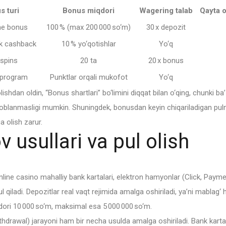
s turi
Bonus miqdori
Wagering talab
Qayta o
e bonus
100 % (max 200 000 so‘m)
30 x depozit
ik cashback
10 % yo‘qotishlar
Yo‘q
 spins
20 ta
20 x bonus
 program
Punktlar orqali mukofot
Yo‘q
ishdan oldin, “Bonus shartlari” bo‘limini diqqat bilan o‘qing, chunki ba’z
soblanmasligi mumkin. Shuningdek, bonusdan keyin chiqariladigan puln
a olish zarur.
ov usullari va pul olish
 online casino mahalliy bank kartalari, elektron hamyonlar (Click, Paym
l qiladi. Depozitlar real vaqt rejimida amalga oshiriladi, ya’ni mablag‘
dori 10 000 so‘m, maksimal esa 5 000 000 so‘m.
ithdrawal) jarayoni ham bir necha usulda amalga oshiriladi. Bank kartal